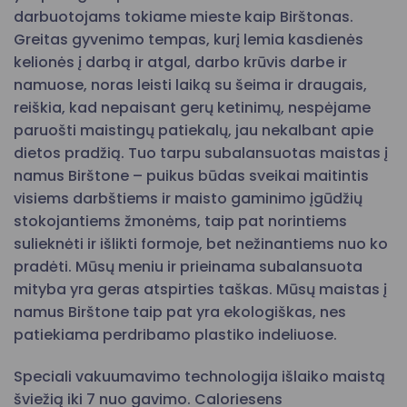
darbuotojams tokiame mieste kaip Birštonas.
Greitas gyvenimo tempas, kurį lemia kasdienės
kelionės į darbą ir atgal, darbo krūvis darbe ir
namuose, noras leisti laiką su šeima ir draugais,
reiškia, kad nepaisant gerų ketinimų, nespėjame
paruošti maistingų patiekalų, jau nekalbant apie
dietos pradžią. Tuo tarpu subalansuotas maistas į
namus Birštone – puikus būdas sveikai maitintis
visiems darbštiems ir maisto gaminimo įgūdžių
stokojantiems žmonėms, taip pat norintiems
sulieknėti ir išlikti formoje, bet nežinantiems nuo ko
pradėti. Mūsų meniu ir prieinama subalansuota
mityba yra geras atspirties taškas. Mūsų maistas į
namus Birštone taip pat yra ekologiškas, nes
patiekiama perdribamo plastiko indeliuose.
Speciali vakuumavimo technologija išlaiko maistą
šviežią iki 7 nuo gavimo. Caloriesens