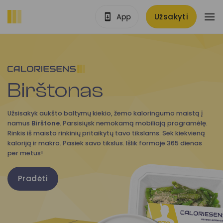
Skip
Užsakyti
to
content
Birštonas
Užsisakyk aukšto baltymų kiekio, žemo kaloringumo maistą į
namus
Birštone
. Parsisiųsk nemokamą mobiliają programėlę.
Rinkis iš maisto rinkinių pritaikytų tavo tikslams. Sek kiekvieną
kaloriją ir makro. Pasiek savo tikslus. Išlik formoje 365 dienas
per metus!
Pradėti