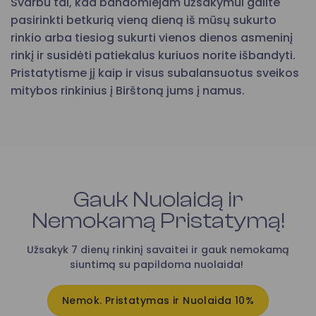
Svarbu tai, kad bandomiejam užsakymui galite
pasirinkti betkurią vieną dieną iš mūsų sukurto
rinkio arba tiesiog sukurti vienos dienos asmeninį
rinkį ir susidėti patiekalus kuriuos norite išbandyti.
Pristatytisme jį kaip ir visus subalansuotus sveikos
mitybos rinkinius į Birštoną jums į namus.
Gauk Nuolaidą ir
Nemokamą Pristatymą!
Užsakyk 7 dienų rinkinį savaitei ir gauk nemokamą
siuntimą su papildoma nuolaida!
Nemok. Pristatymas ir Nuolaida 10%