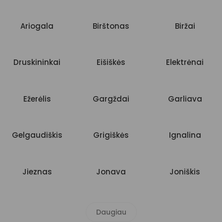
Ariogala
Birštonas
Biržai
Druskininkai
Eišiškės
Elektrėnai
Ežerėlis
Gargždai
Garliava
Gelgaudiškis
Grigiškės
Ignalina
Jieznas
Jonava
Joniškis
Daugiau