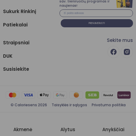
sav. treniruočių programas ir
naujienas!
Sukurk Rinkinį
Patiekalai
PRENUMERUOTI
Sekite mus
Straipsniai
DUK
Susisiekite
© Caloriesens 2026
Taisyklės ir sąlygos
Privatumo politika
Akmenė
Alytus
Anykščiai