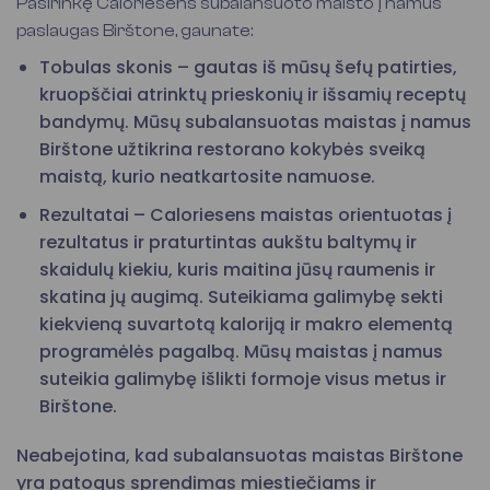
Pasirinkę Caloriesens subalansuoto maisto į namus
paslaugas Birštone, gaunate:
Tobulas skonis – gautas iš mūsų šefų patirties,
kruopščiai atrinktų prieskonių ir išsamių receptų
bandymų. Mūsų subalansuotas maistas į namus
Birštone užtikrina restorano kokybės sveiką
maistą, kurio neatkartosite namuose.
Rezultatai – Caloriesens maistas orientuotas į
rezultatus ir praturtintas aukštu baltymų ir
skaidulų kiekiu, kuris maitina jūsų raumenis ir
skatina jų augimą. Suteikiama galimybę sekti
kiekvieną suvartotą kaloriją ir makro elementą
programėlės pagalbą. Mūsų maistas į namus
suteikia galimybę išlikti formoje visus metus ir
Birštone.
Neabejotina, kad subalansuotas maistas Birštone
yra patogus sprendimas miestiečiams ir