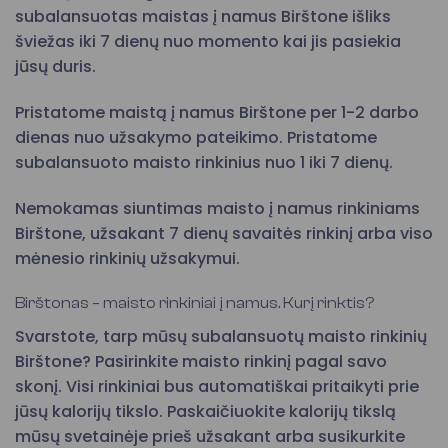
subalansuotas maistas į namus Birštone išliks
šviežas iki 7 dienų nuo momento kai jis pasiekia
jūsų duris.
Pristatome maistą į namus Birštone per 1-2 darbo
dienas nuo užsakymo pateikimo. Pristatome
subalansuoto maisto rinkinius nuo 1 iki 7 dienų.
Nemokamas siuntimas maisto į namus rinkiniams
Birštone, užsakant 7 dienų savaitės rinkinį arba viso
mėnesio rinkinių užsakymui.
Birštonas – maisto rinkiniai į namus. Kurį rinktis?
Svarstote, tarp mūsų subalansuotų maisto rinkinių
Birštone? Pasirinkite maisto rinkinį pagal savo
skonį. Visi rinkiniai bus automatiškai pritaikyti prie
jūsų kalorijų tikslo. Paskaičiuokite kalorijų tikslą
mūsų svetainėje prieš užsakant arba susikurkite