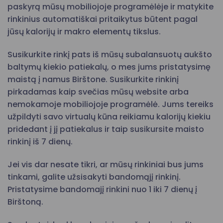
paskyrą mūsų mobiliojoje programėlėje ir matykite
rinkinius automatiškai pritaikytus būtent pagal
jūsų kalorijų ir makro elementų tikslus.
Susikurkite rinkį pats iš mūsų subalansuotų aukšto
baltymų kiekio patiekalų, o mes jums pristatysimę
maistą į namus Birštone. Susikurkite rinkinį
pirkadamas kaip svečias mūsų website arba
nemokamoje mobiliojoje programėlė. Jums tereiks
užpildyti savo virtualų kūna reikiamu kalorijų kiekiu
pridedant į jį patiekalus ir taip susikursite maisto
rinkinį iš 7 dienų.
Jei vis dar nesate tikri, ar mūsų rinkiniai bus jums
tinkami, galite užsisakyti bandomąjį rinkinį.
Pristatysime bandomajį rinkini nuo 1 iki 7 dienų į
Birštoną.