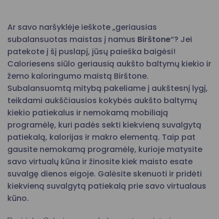
Ar savo naršyklėje ieškote „geriausias
subalansuotas maistas į namus
Birštone
“? Jei
patekote į šį puslapį, jūsų paieška baigėsi!
Caloriesens siūlo geriausią aukšto baltymų kiekio ir
žemo kaloringumo maistą Birštone.
Subalansuomtą mitybą pakeliame į aukštesnį lygį,
teikdami aukščiausios kokybės aukšto baltymų
kiekio patiekalus ir nemokamą mobiliają
programėlę, kuri padės sekti kiekvieną suvalgytą
patiekalą, kalorijas ir makro elementą. Taip pat
gausite nemokamą programėlę, kurioje matysite
savo virtualų kūna ir žinosite kiek maisto esate
suvalgę dienos eigoje. Galėsite skenuoti ir pridėti
kiekvieną suvalgytą patiekalą prie savo virtualaus
kūno.