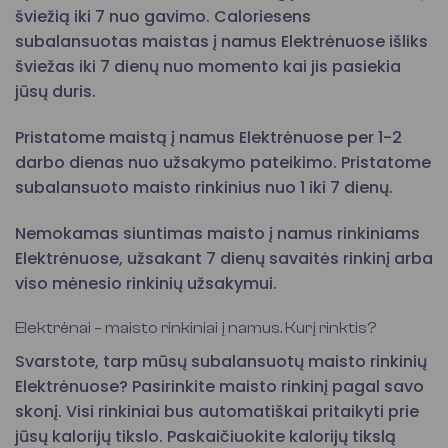
šviežią iki 7 nuo gavimo. Caloriesens
subalansuotas maistas į namus Elektrėnuose išliks
šviežas iki 7 dienų nuo momento kai jis pasiekia
jūsų duris.
Pristatome maistą į namus Elektrėnuose per 1-2
darbo dienas nuo užsakymo pateikimo. Pristatome
subalansuoto maisto rinkinius nuo 1 iki 7 dienų.
Nemokamas siuntimas maisto į namus rinkiniams
Elektrėnuose, užsakant 7 dienų savaitės rinkinį arba
viso mėnesio rinkinių užsakymui.
Elektrėnai – maisto rinkiniai į namus. Kurį rinktis?
Svarstote, tarp mūsų subalansuotų maisto rinkinių
Elektrėnuose? Pasirinkite maisto rinkinį pagal savo
skonį. Visi rinkiniai bus automatiškai pritaikyti prie
jūsų kalorijų tikslo. Paskaičiuokite kalorijų tikslą