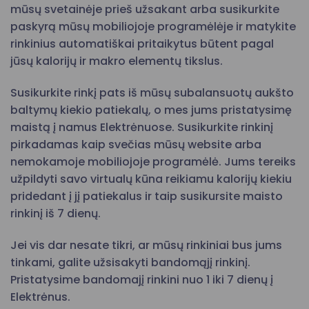
mūsų svetainėje prieš užsakant arba susikurkite
paskyrą mūsų mobiliojoje programėlėje ir matykite
rinkinius automatiškai pritaikytus būtent pagal
jūsų kalorijų ir makro elementų tikslus.
Susikurkite rinkį pats iš mūsų subalansuotų aukšto
baltymų kiekio patiekalų, o mes jums pristatysimę
maistą į namus Elektrėnuose. Susikurkite rinkinį
pirkadamas kaip svečias mūsų website arba
nemokamoje mobiliojoje programėlė. Jums tereiks
užpildyti savo virtualų kūna reikiamu kalorijų kiekiu
pridedant į jį patiekalus ir taip susikursite maisto
rinkinį iš 7 dienų.
Jei vis dar nesate tikri, ar mūsų rinkiniai bus jums
tinkami, galite užsisakyti bandomąjį rinkinį.
Pristatysime bandomajį rinkini nuo 1 iki 7 dienų į
Elektrėnus.