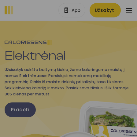
Skip
Užsakyti
to
content
Elektrėnai
Užsisakyk aukšto baltymų kiekio, žemo kaloringumo maistą į
namus
Elektrėnuose
. Parsisiųsk nemokamą mobiliają
programėlę. Rinkis iš maisto rinkinių pritaikytų tavo tikslams.
Sek kiekvieną kaloriją ir makro. Pasiek savo tikslus. Išlik formoje
365 dienas per metus!
Pradėti