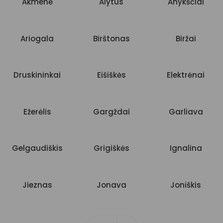
Akmenė
Alytus
Anykščiai
Ariogala
Birštonas
Biržai
Druskininkai
Eišiškės
Elektrėnai
Ežerėlis
Gargždai
Garliava
Gelgaudiškis
Grigiškės
Ignalina
Jieznas
Jonava
Joniškis