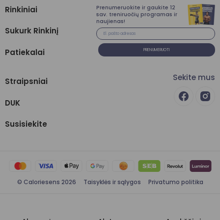
Prenumeruokite ir gaukite 12
Rinkiniai
sav. treniruočių programas ir
naujienas!
Sukurk Rinkinį
Patiekalai
PRENUMERUOTI
Sekite mus
Straipsniai
DUK
Susisiekite
© Caloriesens 2026
Taisyklės ir sąlygos
Privatumo politika