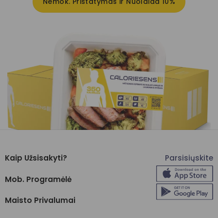
Nemok. Pristatymas ir Nuolaida 10%
Kaip Užsisakyti?
Parsisiųskite
Mob. Programėlė
Maisto Privalumai