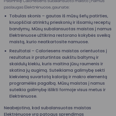
Pasirinkę Caloriesens subalansuoto maisto į namus
paslaugas Elektrėnuose, gaunate:
Tobulas skonis – gautas iš mūsų šefų patirties,
kruopščiai atrinktų prieskonių ir išsamių receptų
bandymų. Mūsų subalansuotas maistas į namus
Elektrėnuose užtikrina restorano kokybės sveiką
maistą, kurio neatkartosite namuose.
Rezultatai – Caloriesens maistas orientuotas į
rezultatus ir praturtintas aukštu baltymų ir
skaidulų kiekiu, kuris maitina jūsų raumenis ir
skatina jų augimą. Suteikiama galimybę sekti
kiekvieną suvartotą kaloriją ir makro elementą
programėlės pagalbą. Mūsų maistas į namus
suteikia galimybę išlikti formoje visus metus ir
Elektrėnuose.
Neabejotina, kad subalansuotas maistas
Elektrėnuose yra patogus sprendimas