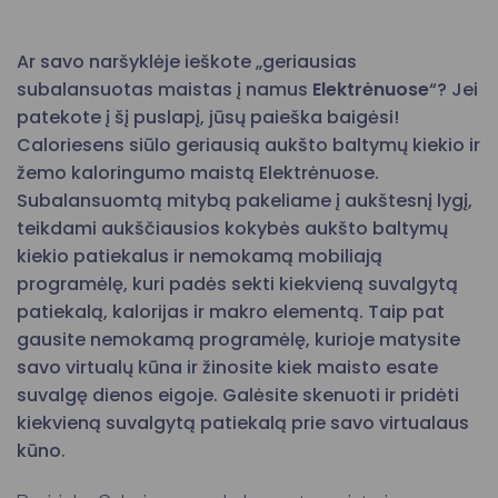
Ar savo naršyklėje ieškote „geriausias
subalansuotas maistas į namus
Elektrėnuose
“? Jei
patekote į šį puslapį, jūsų paieška baigėsi!
Caloriesens siūlo geriausią aukšto baltymų kiekio ir
žemo kaloringumo maistą Elektrėnuose.
Subalansuomtą mitybą pakeliame į aukštesnį lygį,
teikdami aukščiausios kokybės aukšto baltymų
kiekio patiekalus ir nemokamą mobiliają
programėlę, kuri padės sekti kiekvieną suvalgytą
patiekalą, kalorijas ir makro elementą. Taip pat
gausite nemokamą programėlę, kurioje matysite
savo virtualų kūna ir žinosite kiek maisto esate
suvalgę dienos eigoje. Galėsite skenuoti ir pridėti
kiekvieną suvalgytą patiekalą prie savo virtualaus
kūno.