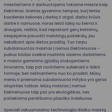
miestiečiams ir darbuotojams tokiame mieste kaip
Elektrėnai. Greitas gyvenimo tempas, kurį lemia
kasdienės kelionės į darbą ir atgal, darbo krūvis
darbe ir namuose, noras leisti laiką su šeima ir
draugais, reiškia, kad nepaisant gerų ketinimų,
nespėjame paruošti maistingų patiekalų, jau
nekalbant apie dietos pradžią. Tuo tarpu
subalansuotas maistas į namus Elektrėnuose –
puikus būdas sveikai maitintis visiems darbštiems
ir maisto gaminimo įgūdžių stokojantiems
žmonėms, taip pat norintiems sulieknėti ir išlikti
formoje, bet nežinantiems nuo ko pradėti. Mūsų
meniu ir prieinama subalansuota mityba yra geras
atspirties taškas. Mūsų maistas į namus
Elektrėnuose taip pat yra ekologiškas, nes
patiekiama perdribamo plastiko indeliuose.
Speciali vakuumavimo technologija išlaiko maistą