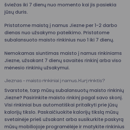
šviežas iki 7 dienų nuo momento kai jis pasiekia
jūsų duris.
Pristatome maistą į namus Jiezne per 1-2 darbo
dienas nuo užsakymo pateikimo. Pristatome
subalansuoto maisto rinkinius nuo 1 iki 7 dienų.
Nemokamas siuntimas maisto į namus rinkiniams
Jiezne, užsakant 7 dienų savaitės rinkinį arba viso
mėnesio rinkinių užsakymui.
Jieznas – maisto rinkiniai į namus. Kurį rinktis?
Svarstote, tarp mūsų subalansuotų maisto rinkinių
Jiezne? Pasirinkite maisto rinkinį pagal savo skonį.
Visi rinkiniai bus automatiškai pritaikyti prie jūsų
kalorijų tikslo. Paskaičiuokite kalorijų tikslą mūsų
svetainėje prieš užsakant arba susikurkite paskyrą
mūsų mobiliojoje programėlėje ir matykite rinkinius