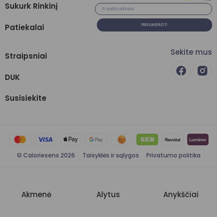
Sukurk Rinkinį
Patiekalai
PRENUMERUOTI
Sekite mus
Straipsniai
DUK
Susisiekite
© Caloriesens 2026
Taisyklės ir sąlygos
Privatumo politika
Akmenė
Alytus
Anykščiai