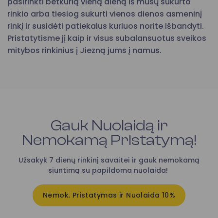
pasirinkti betkurią vieną dieną iš mūsų sukurto
rinkio arba tiesiog sukurti vienos dienos asmeninį
rinkį ir susidėti patiekalus kuriuos norite išbandyti.
Pristatytisme jį kaip ir visus subalansuotus sveikos
mitybos rinkinius į Jiezną jums į namus.
Gauk Nuolaidą ir
Nemokamą Pristatymą!
Užsakyk 7 dienų rinkinį savaitei ir gauk nemokamą
siuntimą su papildoma nuolaida!
Nemok. Pristatymas ir Nuolaida 10%