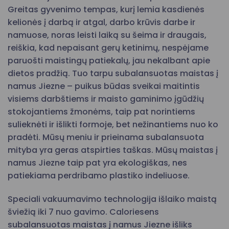
Greitas gyvenimo tempas, kurį lemia kasdienės
kelionės į darbą ir atgal, darbo krūvis darbe ir
namuose, noras leisti laiką su šeima ir draugais,
reiškia, kad nepaisant gerų ketinimų, nespėjame
paruošti maistingų patiekalų, jau nekalbant apie
dietos pradžią. Tuo tarpu subalansuotas maistas į
namus Jiezne – puikus būdas sveikai maitintis
visiems darbštiems ir maisto gaminimo įgūdžių
stokojantiems žmonėms, taip pat norintiems
sulieknėti ir išlikti formoje, bet nežinantiems nuo ko
pradėti. Mūsų meniu ir prieinama subalansuota
mityba yra geras atspirties taškas. Mūsų maistas į
namus Jiezne taip pat yra ekologiškas, nes
patiekiama perdribamo plastiko indeliuose.
Speciali vakuumavimo technologija išlaiko maistą
šviežią iki 7 nuo gavimo. Caloriesens
subalansuotas maistas į namus Jiezne išliks