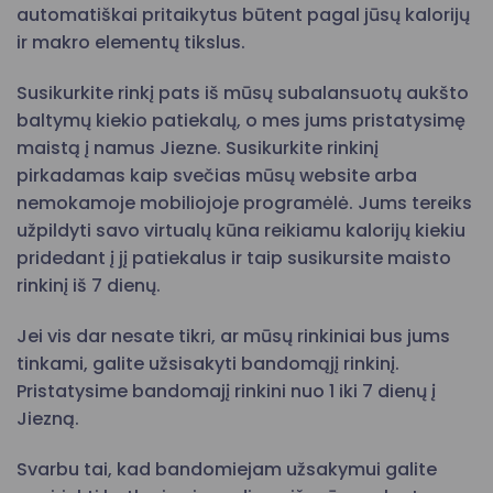
automatiškai pritaikytus būtent pagal jūsų kalorijų
ir makro elementų tikslus.
Susikurkite rinkį pats iš mūsų subalansuotų aukšto
baltymų kiekio patiekalų, o mes jums pristatysimę
maistą į namus Jiezne. Susikurkite rinkinį
pirkadamas kaip svečias mūsų website arba
nemokamoje mobiliojoje programėlė. Jums tereiks
užpildyti savo virtualų kūna reikiamu kalorijų kiekiu
pridedant į jį patiekalus ir taip susikursite maisto
rinkinį iš 7 dienų.
Jei vis dar nesate tikri, ar mūsų rinkiniai bus jums
tinkami, galite užsisakyti bandomąjį rinkinį.
Pristatysime bandomajį rinkini nuo 1 iki 7 dienų į
Jiezną.
Svarbu tai, kad bandomiejam užsakymui galite