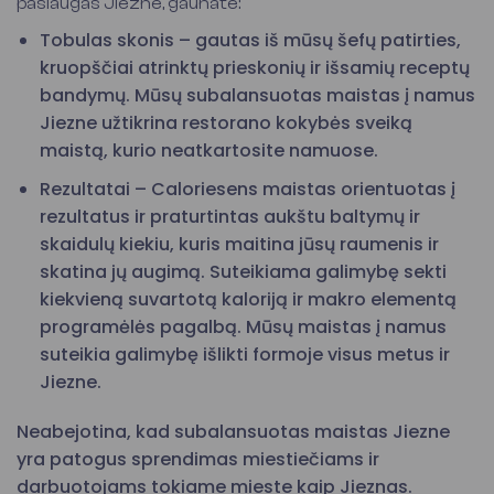
paslaugas Jiezne, gaunate:
Tobulas skonis – gautas iš mūsų šefų patirties,
kruopščiai atrinktų prieskonių ir išsamių receptų
bandymų. Mūsų subalansuotas maistas į namus
Jiezne užtikrina restorano kokybės sveiką
maistą, kurio neatkartosite namuose.
Rezultatai – Caloriesens maistas orientuotas į
rezultatus ir praturtintas aukštu baltymų ir
skaidulų kiekiu, kuris maitina jūsų raumenis ir
skatina jų augimą. Suteikiama galimybę sekti
kiekvieną suvartotą kaloriją ir makro elementą
programėlės pagalbą. Mūsų maistas į namus
suteikia galimybę išlikti formoje visus metus ir
Jiezne.
Neabejotina, kad subalansuotas maistas Jiezne
yra patogus sprendimas miestiečiams ir
darbuotojams tokiame mieste kaip Jieznas.