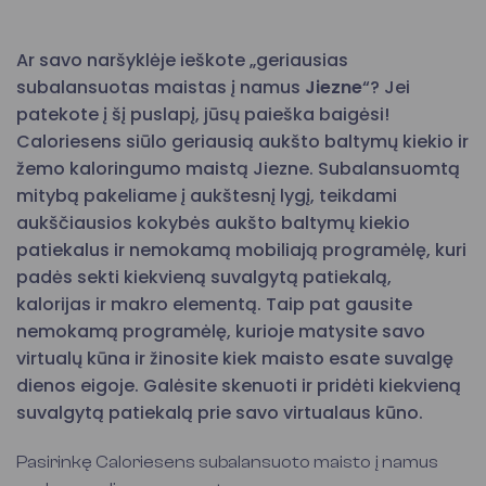
Ar savo naršyklėje ieškote „geriausias
subalansuotas maistas į namus
Jiezne
“? Jei
patekote į šį puslapį, jūsų paieška baigėsi!
Caloriesens siūlo geriausią aukšto baltymų kiekio ir
žemo kaloringumo maistą Jiezne. Subalansuomtą
mitybą pakeliame į aukštesnį lygį, teikdami
aukščiausios kokybės aukšto baltymų kiekio
patiekalus ir nemokamą mobiliają programėlę, kuri
padės sekti kiekvieną suvalgytą patiekalą,
kalorijas ir makro elementą. Taip pat gausite
nemokamą programėlę, kurioje matysite savo
virtualų kūna ir žinosite kiek maisto esate suvalgę
dienos eigoje. Galėsite skenuoti ir pridėti kiekvieną
suvalgytą patiekalą prie savo virtualaus kūno.
Pasirinkę Caloriesens subalansuoto maisto į namus