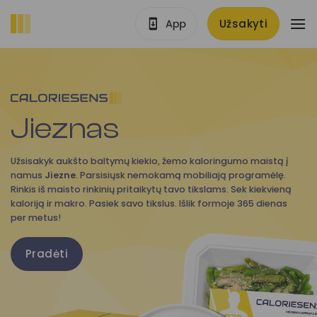
Skip
Užsakyti
to
content
Jieznas
Užsisakyk aukšto baltymų kiekio, žemo kaloringumo maistą į
namus
Jiezne
. Parsisiųsk nemokamą mobiliają programėlę.
Rinkis iš maisto rinkinių pritaikytų tavo tikslams. Sek kiekvieną
kaloriją ir makro. Pasiek savo tikslus. Išlik formoje 365 dienas
per metus!
Pradėti