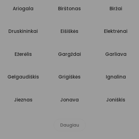
Ariogala
Birštonas
Biržai
Druskininkai
Eišiškės
Elektrėnai
Ežerėlis
Gargždai
Garliava
Gelgaudiškis
Grigiškės
Ignalina
Jieznas
Jonava
Joniškis
Daugiau