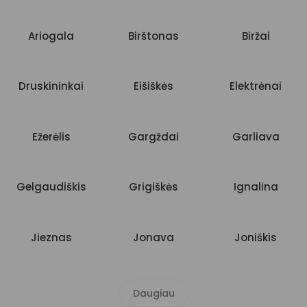
Ariogala
Birštonas
Biržai
Druskininkai
Eišiškės
Elektrėnai
Ežerėlis
Gargždai
Garliava
Gelgaudiškis
Grigiškės
Ignalina
Jieznas
Jonava
Joniškis
Daugiau