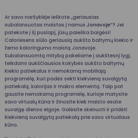
Ar savo naršyklėje ieškote „geriausias
subalansuotas maistas į namus
Jonavoje
“? Jei
patekote į šį puslapį, jūsų paieška baigėsi!
Caloriesens siūlo geriausią aukšto baltymų kiekio ir
žemo kaloringumo maistą Jonavoje.
Subalansuomtą mitybą pakeliame į aukštesnį lygį,
teikdami aukščiausios kokybės aukšto baltymų
kiekio patiekalus ir nemokamą mobiliają
programėlę, kuri padės sekti kiekvieną suvalgytą
patiekalą, kalorijas ir makro elementą. Taip pat
gausite nemokamą programėlę, kurioje matysite
savo virtualų kūna ir žinosite kiek maisto esate
suvalgę dienos eigoje. Galėsite skenuoti ir pridėti
kiekvieną suvalgytą patiekalą prie savo virtualaus
kūno.