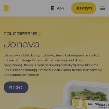
Skip
Užsakyti
to
content
Jonava
Užsisakyk aukšto baltymų kiekio, žemo kaloringumo maistą į
namus
Jonavoje
. Parsisiųsk nemokamą mobiliają
programėlę. Rinkis iš maisto rinkinių pritaikytų tavo tikslams.
Sek kiekvieną kaloriją ir makro. Pasiek savo tikslus. Išlik formoje
365 dienas per metus!
Pradėti