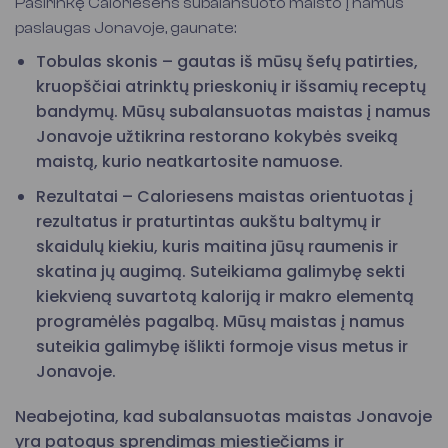
Pasirinkę Caloriesens subalansuoto maisto į namus
paslaugas Jonavoje, gaunate:
Tobulas skonis – gautas iš mūsų šefų patirties,
kruopščiai atrinktų prieskonių ir išsamių receptų
bandymų. Mūsų subalansuotas maistas į namus
Jonavoje užtikrina restorano kokybės sveiką
maistą, kurio neatkartosite namuose.
Rezultatai – Caloriesens maistas orientuotas į
rezultatus ir praturtintas aukštu baltymų ir
skaidulų kiekiu, kuris maitina jūsų raumenis ir
skatina jų augimą. Suteikiama galimybę sekti
kiekvieną suvartotą kaloriją ir makro elementą
programėlės pagalbą. Mūsų maistas į namus
suteikia galimybę išlikti formoje visus metus ir
Jonavoje.
Neabejotina, kad subalansuotas maistas Jonavoje
yra patogus sprendimas miestiečiams ir