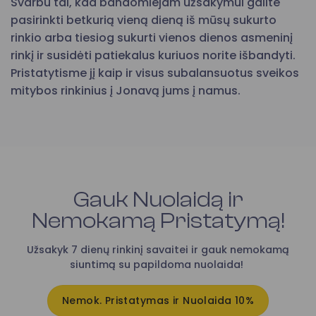
Svarbu tai, kad bandomiejam užsakymui galite
pasirinkti betkurią vieną dieną iš mūsų sukurto
rinkio arba tiesiog sukurti vienos dienos asmeninį
rinkį ir susidėti patiekalus kuriuos norite išbandyti.
Pristatytisme jį kaip ir visus subalansuotus sveikos
mitybos rinkinius į Jonavą jums į namus.
Gauk Nuolaidą ir
Nemokamą Pristatymą!
Užsakyk 7 dienų rinkinį savaitei ir gauk nemokamą
siuntimą su papildoma nuolaida!
Nemok. Pristatymas ir Nuolaida 10%