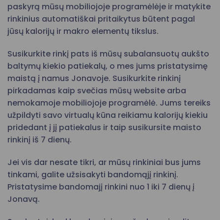
paskyrą mūsų mobiliojoje programėlėje ir matykite
rinkinius automatiškai pritaikytus būtent pagal
jūsų kalorijų ir makro elementų tikslus.
Susikurkite rinkį pats iš mūsų subalansuotų aukšto
baltymų kiekio patiekalų, o mes jums pristatysimę
maistą į namus Jonavoje. Susikurkite rinkinį
pirkadamas kaip svečias mūsų website arba
nemokamoje mobiliojoje programėlė. Jums tereiks
užpildyti savo virtualų kūna reikiamu kalorijų kiekiu
pridedant į jį patiekalus ir taip susikursite maisto
rinkinį iš 7 dienų.
Jei vis dar nesate tikri, ar mūsų rinkiniai bus jums
tinkami, galite užsisakyti bandomąjį rinkinį.
Pristatysime bandomajį rinkini nuo 1 iki 7 dienų į
Jonavą.