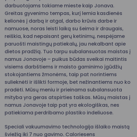
darbuotojams tokiame mieste kaip Jonava.
Greitas gyvenimo tempas, kurį lemia kasdienės
kelionės į darbą ir atgal, darbo krūvis darbe ir
namuose, noras leisti laiką su šeima ir draugais,
reiškia, kad nepaisant gerų ketinimų, nespėjame
paruošti maistingų patiekalų, jau nekalbant apie
dietos pradžią. Tuo tarpu subalansuotas maistas į
namus Jonavoje – puikus būdas sveikai maitintis
visiems darbštiems ir maisto gaminimo įgūdžių
stokojantiems žmonėms, taip pat norintiems
sulieknėti ir išlikti formoje, bet nežinantiems nuo ko
pradėti. Mūsų meniu ir prieinama subalansuota
mityba yra geras atspirties taškas. Mūsų maistas į
namus Jonavoje taip pat yra ekologiškas, nes
patiekiama perdribamo plastiko indeliuose.
Speciali vakuumavimo technologija išlaiko maistą
šviežią iki 7 nuo gavimo. Caloriesens