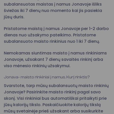
subalansuotas maistas į namus Jonavoje išliks
šviežas iki 7 dienų nuo momento kai jis pasiekia
jūsų duris.
Pristatome maistą į namus Jonavoje per 1-2 darbo
dienas nuo užsakymo pateikimo. Pristatome
subalansuoto maisto rinkinius nuo 1 iki 7 dienų.
Nemokamas siuntimas maisto į namus rinkiniams
Jonavoje, užsakant 7 dienų savaitės rinkinį arba
viso mėnesio rinkinių užsakymui.
Jonava- maisto rinkiniai į namus. Kurį rinktis?
Svarstote, tarp mūsų subalansuotų maisto rinkinių
Jonavoje? Pasirinkite maisto rinkinį pagal savo
skonį. Visi rinkiniai bus automatiškai pritaikyti prie
jūsų kalorijų tikslo. Paskaičiuokite kalorijų tikslą
mūsų svetainėje prieš užsakant arba susikurkite