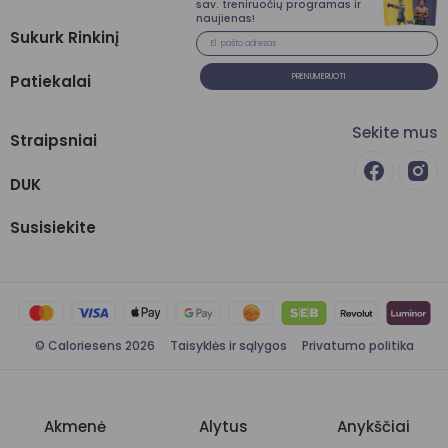
sav. treniruočių programas ir
naujienas!
Sukurk Rinkinį
Patiekalai
PRENUMERUOTI
Sekite mus
Straipsniai
DUK
Susisiekite
© Caloriesens 2026
Taisyklės ir sąlygos
Privatumo politika
Akmenė
Alytus
Anykščiai