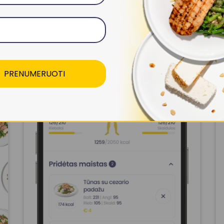
Sukurk Savo Rinkinį
Skaityti Daugiau
PRENUMERUOTI