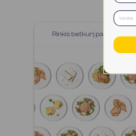
Rinkis betkurį patiekalą