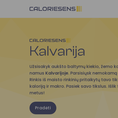
Skip
to
content
Kalvarija
Užsisakyk aukšto baltymų kiekio, žemo k
namus
Kalvarijoje
. Parsisiųsk nemokamą
Rinkis iš maisto rinkinių pritaikytų tavo t
kaloriją ir makro. Pasiek savo tikslus. Išl
metus!
Pradėti