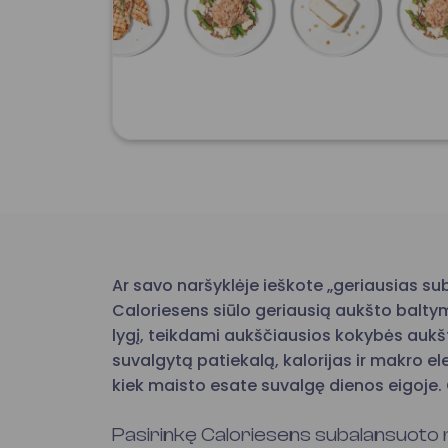
Ar savo naršyklėje ieškote „geriausias 
Caloriesens siūlo geriausią aukšto balty
lygį, teikdami aukščiausios kokybės aukš
suvalgytą patiekalą, kalorijas ir makro 
kiek maisto esate suvalgę dienos eigoje. 
Pasirinkę Caloriesens subalansuoto m