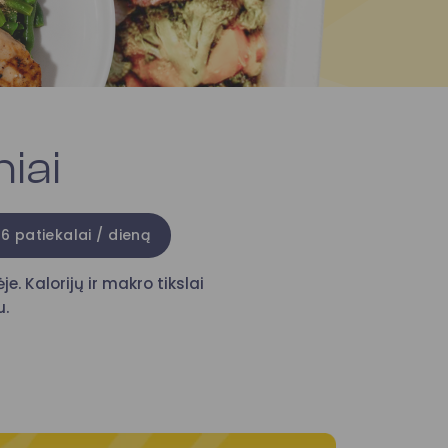
iai
6 patiekalai / dieną
e. Kalorijų ir makro tikslai
u.