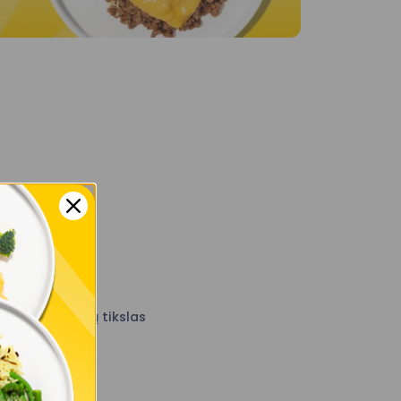
ienos kalorijų tikslas