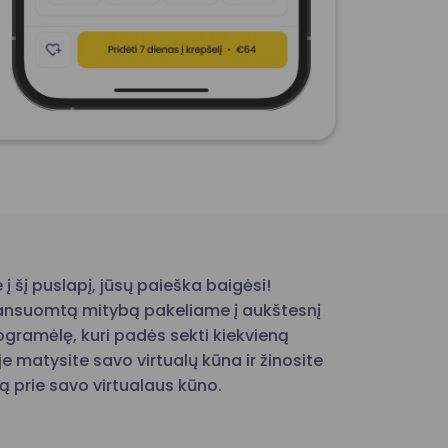
 į šį puslapį, jūsų paieška baigėsi!
alansuomtą mitybą pakeliame į aukštesnį
gramėlę, kuri padės sekti kiekvieną
 matysite savo virtualų kūna ir žinosite
lą prie savo virtualaus kūno.