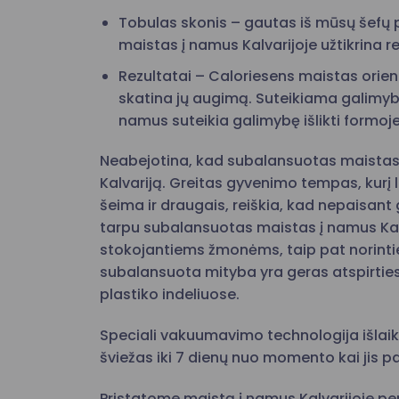
Tobulas skonis – gautas iš mūsų šefų p
maistas į namus Kalvarijoje užtikrina 
Rezultatai – Caloriesens maistas orientu
skatina jų augimą. Suteikiama galimyb
namus suteikia galimybę išlikti formoje
Neabejotina, kad subalansuotas maistas 
Kalvariją. Greitas gyvenimo tempas, kurį l
šeima ir draugais, reiškia, kad nepaisant
tarpu subalansuotas maistas į namus Kalv
stokojantiems žmonėms, taip pat norintiem
subalansuota mityba yra geras atspirties
plastiko indeliuose.
Speciali vakuumavimo technologija išlaiko
šviežas iki 7 dienų nuo momento kai jis pa
Pristatome maistą į namus Kalvarijoje pe