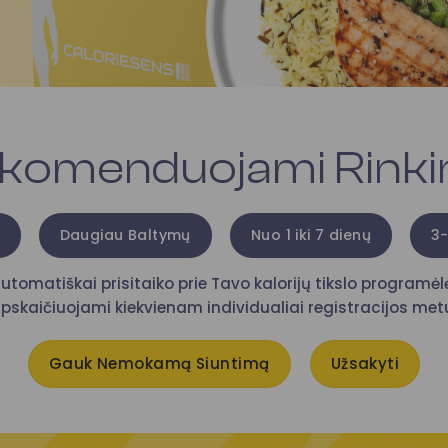
komenduojami Rinkin
Daugiau Baltymų
Nuo 1 iki 7 dienų
3-
utomatiškai prisitaiko prie Tavo kalorijų tikslo programėlėj
pskaičiuojami kiekvienam individualiai registracijos met
Gauk Nemokamą Siuntimą
Užsakyti