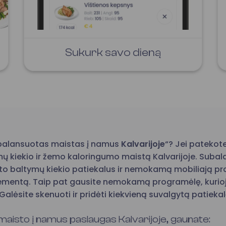
Sukurk savo dieną
subalansuotas maistas į namus
Kalvarijoje
“? Jei patekote
mų kiekio ir žemo kaloringumo maistą Kalvarijoje. Sub
to baltymų kiekio patiekalus ir nemokamą mobiliają pro
elementą. Taip pat gausite nemokamą programėlę, kurioje
Galėsite skenuoti ir pridėti kiekvieną suvalgytą patieka
aisto į namus paslaugas Kalvarijoje, gaunate: