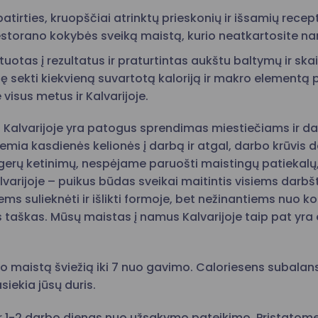
atirties, kruopščiai atrinktų prieskonių ir išsamių re
restorano kokybės sveiką maistą, kurio neatkartosite n
otas į rezultatus ir praturtintas aukštu baltymų ir skaid
ę sekti kiekvieną suvartotą kaloriją ir makro elementą
 visus metus ir Kalvarijoje.
Kalvarijoje yra patogus sprendimas miestiečiams ir d
emia kasdienės kelionės į darbą ir atgal, darbo krūvis d
 gerų ketinimų, nespėjame paruošti maistingų patiekalų
arijoje – puikus būdas sveikai maitintis visiems darb
s sulieknėti ir išlikti formoje, bet nežinantiems nuo k
 taškas. Mūsų maistas į namus Kalvarijoje taip pat yr
 maistą šviežią iki 7 nuo gavimo. Caloriesens subalans
siekia jūsų duris.
r 1-2 darbo dienas nuo užsakymo pateikimo. Pristatome 