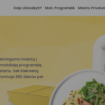
Kaip Užsisakyti?
Mob. Programėlė
Maisto Privalu
aloringumo maistą į
 mobiliają programėlę.
ikslams. Sek kiekvieną
ik formoje 365 dienas per