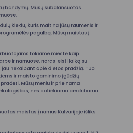
ceptų bandymų. Mūsų subalansuotas
amuose.
ulų kiekiu, kuris maitina jūsų raumenis ir
 programėlės pagalbą. Mūsų maistas į
arbuotojams tokiame mieste kaip
arbe ir namuose, noras leisti laiką su
, jau nekalbant apie dietos pradžią. Tuo
štiems ir maisto gaminimo įgūdžių
o pradėti. Mūsų meniu ir prieinama
a ekologiškas, nes patiekiama perdribamo
uotas maistas į namus Kalvarijoje išliks
subalansuoto maisto rinkinius nuo 1 iki 7