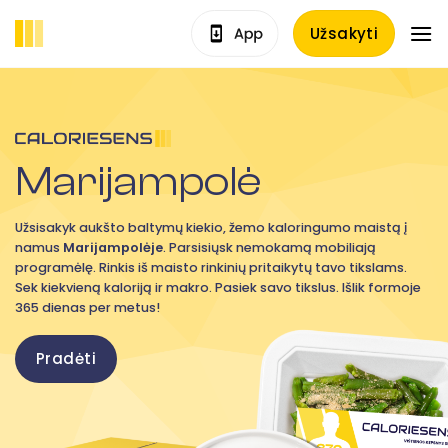
Skip
Užsakyti
to
content
Marijampolė
Užsisakyk aukšto baltymų kiekio, žemo kaloringumo maistą į
namus
Marijampolėje
. Parsisiųsk nemokamą mobiliają
programėlę. Rinkis iš maisto rinkinių pritaikytų tavo tikslams.
Sek kiekvieną kaloriją ir makro. Pasiek savo tikslus. Išlik formoje
365 dienas per metus!
Pradėti