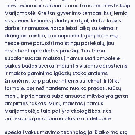
miestiečiams ir darbuotojams tokiame mieste kaip
Marijampolė. Greitas gyvenimo tempas, kurį lemia
kasdienės kelionės į darbą ir atgal, darbo krūvis
darbe ir namuose, noras leisti laiką su šeima ir
draugais, reiškia, kad nepaisant gerų ketinimų,
nespėjame paruošti maistingų patiekalų, jau
nekalbant apie dietos pradžią. Tuo tarpu
subalansuotas maistas į namus Marijampolėje –
puikus būdas sveikai maitintis visiems darbštiems
ir maisto gaminimo įgūdžių stokojantiems
žmonėms, taip pat norintiems sulieknėti ir išlikti
formoje, bet nežinantiems nuo ko pradėti. Mūsų
meniu ir prieinama subalansuota mityba yra geras
atspirties taškas. Mūsų maistas į namus
Marijampolėje taip pat yra ekologiškas, nes
patiekiama perdribamo plastiko indeliuose.
Speciali vakuumavimo technologija išlaiko maistą