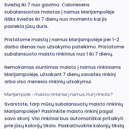
šviežią iki 7 nuo gavimo. Caloriesens
subalansuotas maistas į namus Marijampolėje
išliks šviežas iki 7 dienų nuo momento kai jis
pasiekia jūsų duris.
Pristatome maistą į namus Marijampolėje per 1-2
darbo dienas nuo užsakymo pateikimo. Pristatome
subalansuoto maisto rinkinius nuo 1 iki 7 dienų.
Nemokamas siuntimas maisto į namus rinkiniams
Marijampolėje, užsakant 7 dienų savaitės rinkinį
arba viso mėnesio rinkinių užsakymui.
Marijampolė – maisto rinkiniai į namus. Kurį rinktis?
Svarstote, tarp mūsų subalansuotų maisto rinkinių
Marijampolėje? Pasirinkite maisto rinkinį pagal
savo skonį. Visi rinkiniai bus automatiškai pritaikyti
prie jūsų kalorijų tikslo. Paskaičiuokite kalorijų tikslą