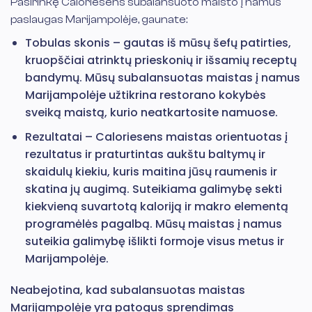
Pasirinkę Caloriesens subalansuoto maisto į namus
paslaugas Marijampolėje, gaunate:
Tobulas skonis – gautas iš mūsų šefų patirties,
kruopščiai atrinktų prieskonių ir išsamių receptų
bandymų. Mūsų subalansuotas maistas į namus
Marijampolėje užtikrina restorano kokybės
sveiką maistą, kurio neatkartosite namuose.
Rezultatai – Caloriesens maistas orientuotas į
rezultatus ir praturtintas aukštu baltymų ir
skaidulų kiekiu, kuris maitina jūsų raumenis ir
skatina jų augimą. Suteikiama galimybę sekti
kiekvieną suvartotą kaloriją ir makro elementą
programėlės pagalbą. Mūsų maistas į namus
suteikia galimybę išlikti formoje visus metus ir
Marijampolėje.
Neabejotina, kad subalansuotas maistas
Marijampolėje yra patogus sprendimas