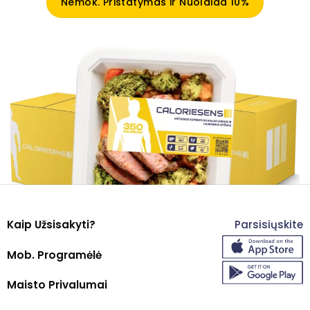
Nemok. Pristatymas ir Nuolaida 10%
Kaip Užsisakyti?
Parsisiųskite
Mob. Programėlė
Maisto Privalumai