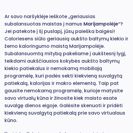
Ar savo naršyklėje ieškote „geriausias
subalansuotas maistas į namus
Marijampolėje
“?
Jei patekote į šį puslapį, jūsų paieška baigėsi!
Caloriesens siūlo geriausią aukšto baltymų kiekio ir
žemo kaloringumo maistą Marijampolėje.
Subalansuomtą mitybą pakeliame į aukštesnį lygį,
teikdami aukščiausios kokybės aukšto baltymų
kiekio patiekalus ir nemokamą mobiliają
programėlę, kuri padės sekti kiekvieną suvalgytą
patiekalą, kalorijas ir makro elementą. Taip pat
gausite nemokamą programėlę, kurioje matysite
savo virtualų kūna ir žinosite kiek maisto esate
suvalgę dienos eigoje. Galėsite skenuoti ir pridėti
kiekvieną suvalgytą patiekalą prie savo virtualaus
kūno.