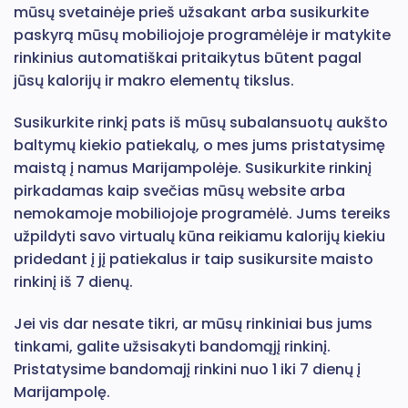
mūsų svetainėje prieš užsakant arba susikurkite
paskyrą mūsų mobiliojoje programėlėje ir matykite
rinkinius automatiškai pritaikytus būtent pagal
jūsų kalorijų ir makro elementų tikslus.
Susikurkite rinkį pats iš mūsų subalansuotų aukšto
baltymų kiekio patiekalų, o mes jums pristatysimę
maistą į namus Marijampolėje. Susikurkite rinkinį
pirkadamas kaip svečias mūsų website arba
nemokamoje mobiliojoje programėlė. Jums tereiks
užpildyti savo virtualų kūna reikiamu kalorijų kiekiu
pridedant į jį patiekalus ir taip susikursite maisto
rinkinį iš 7 dienų.
Jei vis dar nesate tikri, ar mūsų rinkiniai bus jums
tinkami, galite užsisakyti bandomąjį rinkinį.
Pristatysime bandomajį rinkini nuo 1 iki 7 dienų į
Marijampolę.