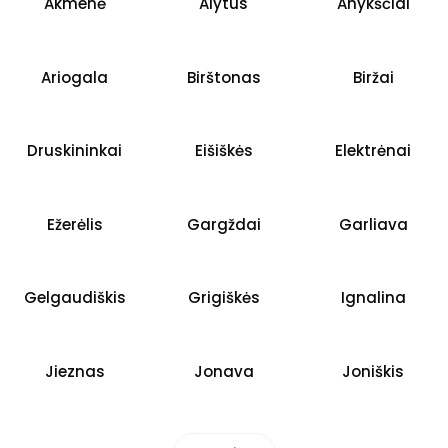
Akmenė
Alytus
Anykščiai
Ariogala
Birštonas
Biržai
Druskininkai
Eišiškės
Elektrėnai
Ežerėlis
Gargždai
Garliava
Gelgaudiškis
Grigiškės
Ignalina
Jieznas
Jonava
Joniškis