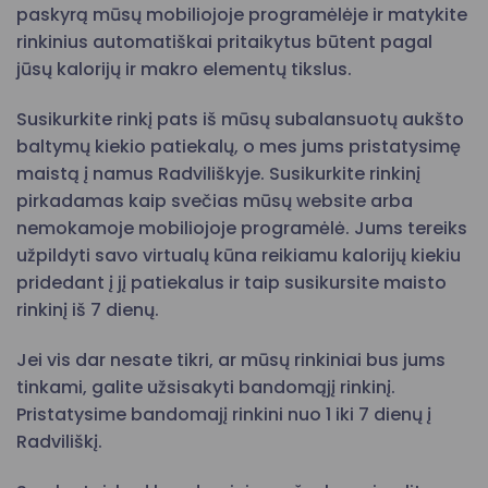
paskyrą mūsų mobiliojoje programėlėje ir matykite
rinkinius automatiškai pritaikytus būtent pagal
jūsų kalorijų ir makro elementų tikslus.
Susikurkite rinkį pats iš mūsų subalansuotų aukšto
baltymų kiekio patiekalų, o mes jums pristatysimę
maistą į namus Radviliškyje. Susikurkite rinkinį
pirkadamas kaip svečias mūsų website arba
nemokamoje mobiliojoje programėlė. Jums tereiks
užpildyti savo virtualų kūna reikiamu kalorijų kiekiu
pridedant į jį patiekalus ir taip susikursite maisto
rinkinį iš 7 dienų.
Jei vis dar nesate tikri, ar mūsų rinkiniai bus jums
tinkami, galite užsisakyti bandomąjį rinkinį.
Pristatysime bandomajį rinkini nuo 1 iki 7 dienų į
Radviliškį.