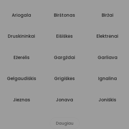
Ariogala
Birštonas
Biržai
Druskininkai
Eišiškės
Elektrėnai
Ežerėlis
Gargždai
Garliava
Gelgaudiškis
Grigiškės
Ignalina
Jieznas
Jonava
Joniškis
Daugiau