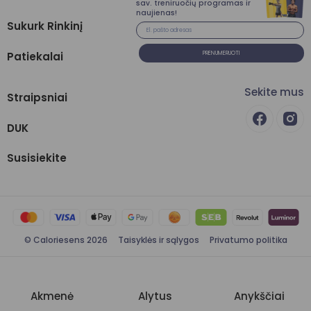
sav. treniruočių programas ir
naujienas!
Sukurk Rinkinį
Patiekalai
PRENUMERUOTI
Sekite mus
Straipsniai
DUK
Susisiekite
© Caloriesens 2026
Taisyklės ir sąlygos
Privatumo politika
Akmenė
Alytus
Anykščiai