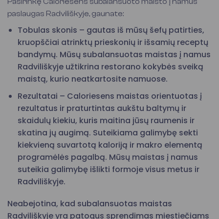
Pasirinkę Caloriesens subalansuoto maisto į namus
paslaugas Radviliškyje, gaunate:
Tobulas skonis – gautas iš mūsų šefų patirties,
kruopščiai atrinktų prieskonių ir išsamių receptų
bandymų. Mūsų subalansuotas maistas į namus
Radviliškyje užtikrina restorano kokybės sveiką
maistą, kurio neatkartosite namuose.
Rezultatai – Caloriesens maistas orientuotas į
rezultatus ir praturtintas aukštu baltymų ir
skaidulų kiekiu, kuris maitina jūsų raumenis ir
skatina jų augimą. Suteikiama galimybę sekti
kiekvieną suvartotą kaloriją ir makro elementą
programėlės pagalbą. Mūsų maistas į namus
suteikia galimybę išlikti formoje visus metus ir
Radviliškyje.
Neabejotina, kad subalansuotas maistas
Radviliškyje yra patogus sprendimas miestiečiams