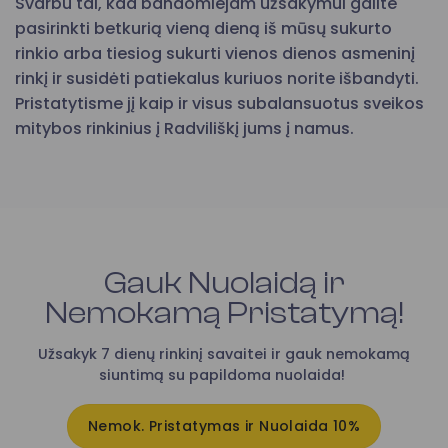
Svarbu tai, kad bandomiejam užsakymui galite
pasirinkti betkurią vieną dieną iš mūsų sukurto
rinkio arba tiesiog sukurti vienos dienos asmeninį
rinkį ir susidėti patiekalus kuriuos norite išbandyti.
Pristatytisme jį kaip ir visus subalansuotus sveikos
mitybos rinkinius į Radviliškį jums į namus.
Gauk Nuolaidą ir
Nemokamą Pristatymą!
Užsakyk 7 dienų rinkinį savaitei ir gauk nemokamą
siuntimą su papildoma nuolaida!
Nemok. Pristatymas ir Nuolaida 10%