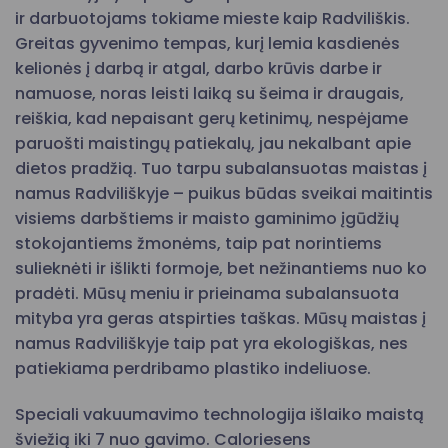
ir darbuotojams tokiame mieste kaip Radviliškis.
Greitas gyvenimo tempas, kurį lemia kasdienės
kelionės į darbą ir atgal, darbo krūvis darbe ir
namuose, noras leisti laiką su šeima ir draugais,
reiškia, kad nepaisant gerų ketinimų, nespėjame
paruošti maistingų patiekalų, jau nekalbant apie
dietos pradžią. Tuo tarpu subalansuotas maistas į
namus Radviliškyje – puikus būdas sveikai maitintis
visiems darbštiems ir maisto gaminimo įgūdžių
stokojantiems žmonėms, taip pat norintiems
sulieknėti ir išlikti formoje, bet nežinantiems nuo ko
pradėti. Mūsų meniu ir prieinama subalansuota
mityba yra geras atspirties taškas. Mūsų maistas į
namus Radviliškyje taip pat yra ekologiškas, nes
patiekiama perdribamo plastiko indeliuose.
Speciali vakuumavimo technologija išlaiko maistą
šviežią iki 7 nuo gavimo. Caloriesens