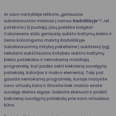
Ar savo naršyklėje ieškote „geriausias
subalansuotas maistas į namus
Radviliškyje
“? Jei
patekote į šį puslapį, jūsų paieška baigėsi!
Caloriesens siūlo geriausią aukšto baltymų kiekio ir
žemo kaloringumo maistą Radviliškyje.
Subalansuomtą mitybą pakeliame į aukštesnį lygį,
teikdami aukščiausios kokybės aukšto baltymų
kiekio patiekalus ir nemokamą mobiliają
programėlę, kuri padės sekti kiekvieną suvalgytą
patiekalą, kalorijas ir makro elementą. Taip pat
gausite nemokamą programėlę, kurioje matysite
savo virtualų kūna ir žinosite kiek maisto esate
suvalgę dienos eigoje. Galėsite skenuoti ir pridėti
kiekvieną suvalgytą patiekalą prie savo virtualaus
kūno.