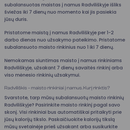
subalansuotas maistas į namus Radviliškyje išliks
šviežas iki 7 dienų nuo momento kai jis pasiekia
jūsų duris.
Pristatome maistą į namus Radviliškyje per 1-2
darbo dienas nuo užsakymo pateikimo. Pristatome
subalansuoto maisto rinkinius nuo 1 iki 7 dienų.
Nemokamas siuntimas maisto į namus rinkiniams
Radviliškyje, užsakant 7 dienų savaitės rinkinį arba
viso mėnesio rinkinių užsakymui.
Radviliškis – maisto rinkiniai į namus. Kurį rinktis?
Svarstote, tarp mūsų subalansuotų maisto rinkinių
Radviliškyje? Pasirinkite maisto rinkinį pagal savo
skonį. Visi rinkiniai bus automatiškai pritaikyti prie
jūsų kalorijų tikslo. Paskaičiuokite kalorijų tikslą
mūsų svetainėje prieš užsakant arba susikurkite