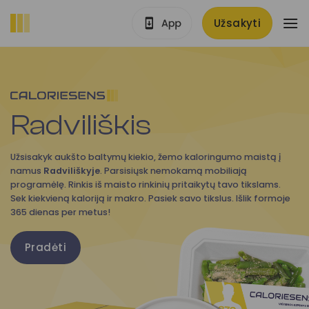
Skip
Užsakyti
to
content
Radviliškis
Užsisakyk aukšto baltymų kiekio, žemo kaloringumo maistą į
namus
Radviliškyje
. Parsisiųsk nemokamą mobiliają
programėlę. Rinkis iš maisto rinkinių pritaikytų tavo tikslams.
Sek kiekvieną kaloriją ir makro. Pasiek savo tikslus. Išlik formoje
365 dienas per metus!
Pradėti