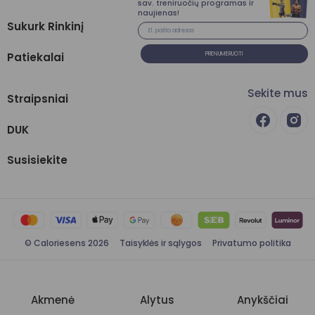
sav. treniruočių programas ir
naujienas!
Sukurk Rinkinį
Patiekalai
PRENUMERUOTI
Sekite mus
Straipsniai
DUK
Susisiekite
© Caloriesens 2026
Taisyklės ir sąlygos
Privatumo politika
Akmenė
Alytus
Anykščiai