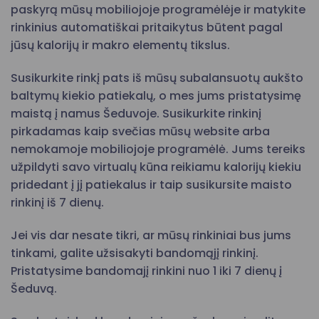
paskyrą mūsų mobiliojoje programėlėje ir matykite
rinkinius automatiškai pritaikytus būtent pagal
jūsų kalorijų ir makro elementų tikslus.
Susikurkite rinkį pats iš mūsų subalansuotų aukšto
baltymų kiekio patiekalų, o mes jums pristatysimę
maistą į namus Šeduvoje. Susikurkite rinkinį
pirkadamas kaip svečias mūsų website arba
nemokamoje mobiliojoje programėlė. Jums tereiks
užpildyti savo virtualų kūna reikiamu kalorijų kiekiu
pridedant į jį patiekalus ir taip susikursite maisto
rinkinį iš 7 dienų.
Jei vis dar nesate tikri, ar mūsų rinkiniai bus jums
tinkami, galite užsisakyti bandomąjį rinkinį.
Pristatysime bandomajį rinkini nuo 1 iki 7 dienų į
Šeduvą.