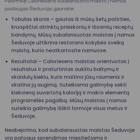
Pasirinkę Caloriesens subalansuoto maisto į namus
paslaugas Šeduvoje, gaunate:
Tobulas skonis – gautas iš mūsų šefų patirties,
kruopščiai atrinktų prieskonių ir išsamių receptų
bandymų. Mūsų subalansuotas maistas į namus
Šeduvoje užtikrina restorano kokybės sveiką
maistą, kurio neatkartosite namuose.
Rezultatai – Caloriesens maistas orientuotas į
rezultatus ir praturtintas aukštu baltymų ir
skaidulų kiekiu, kuris maitina jūsų raumenis ir
skatina jų augimą. Suteikiama galimybę sekti
kiekvieną suvartotą kaloriją ir makro elementą
programėlės pagalbą. Mūsų maistas į namus
suteikia galimybę išlikti formoje visus metus ir
Šeduvoje.
Neabejotina, kad subalansuotas maistas Šeduvoje
yra patogus sprendimas miestiečiams ir