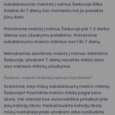
subalansuotas maistas į namus Šeduvoje išliks
šviežas iki 7 dienų nuo momento kai jis pasiekia
jūsų duris.
Pristatome maistą į namus Šeduvoje per 1-2 darbo
dienas nuo užsakymo pateikimo. Pristatome
subalansuoto maisto rinkinius nuo 1 iki 7 dienų.
Nemokamas siuntimas maisto į namus rinkiniams
Šeduvoje, užsakant 7 dienų savaitės rinkinį arba
viso mėnesio rinkinių užsakymui.
Šeduva – maisto rinkiniai į namus. Kurį rinktis?
Svarstote, tarp mūsų subalansuotų maisto rinkinių
Šeduvoje? Pasirinkite maisto rinkinį pagal savo
skonį. Visi rinkiniai bus automatiškai pritaikyti prie
jūsų kalorijų tikslo. Paskaičiuokite kalorijų tikslą
mūsų svetainėje prieš užsakant arba susikurkite