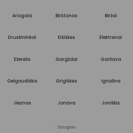
Ariogala
Birštonas
Biržai
Druskininkai
Eišiškės
Elektrėnai
Ežerėlis
Gargždai
Garliava
Gelgaudiškis
Grigiškės
Ignalina
Jieznas
Jonava
Joniškis
Daugiau