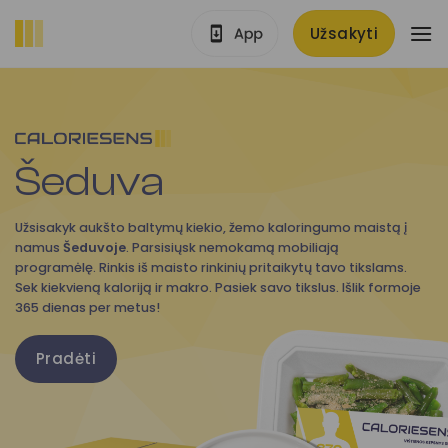
Skip
Užsakyti
to
content
Šeduva
Užsisakyk aukšto baltymų kiekio, žemo kaloringumo maistą į
namus
Šeduvoje
. Parsisiųsk nemokamą mobiliają
programėlę. Rinkis iš maisto rinkinių pritaikytų tavo tikslams.
Sek kiekvieną kaloriją ir makro. Pasiek savo tikslus. Išlik formoje
365 dienas per metus!
Pradėti