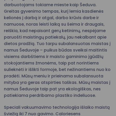
darbuotojams tokiame mieste kaip Šeduva.
Greitas gyvenimo tempas, kurį lemia kasdienės
kelionės į darbą ir atgal, darbo krūvis darbe ir
namuose, noras leisti laiką su šeima ir draugais,
reiškia, kad nepaisant gerų ketinimų, nespėjame
paruošti maistingų patiekalų, jau nekalbant apie
dietos pradžią. Tuo tarpu subalansuotas maistas į
namus Šeduvoje – puikus būdas sveikai maitintis
visiems darbštiems ir maisto gaminimo įgūdžių
stokojantiems žmonėms, taip pat norintiems
sulieknėti ir išlikti formoje, bet nežinantiems nuo ko
pradėti. Mūsų meniu ir prieinama subalansuota
mityba yra geras atspirties taškas. Mūsų maistas į
namus Šeduvoje taip pat yra ekologiškas, nes
patiekiama perdribamo plastiko indeliuose.
Speciali vakuumavimo technologija išlaiko maistą
šviežią iki 7 nuo gavimo. Caloriesens