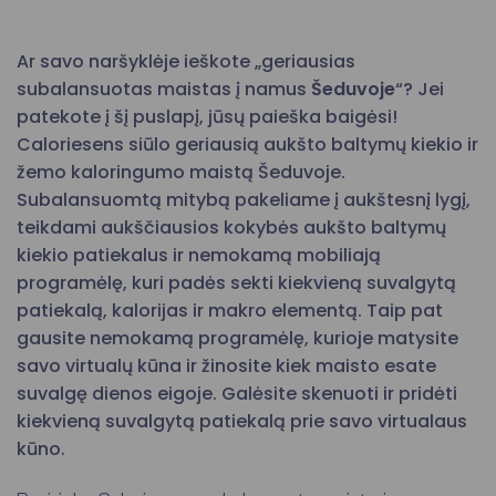
Ar savo naršyklėje ieškote „geriausias
subalansuotas maistas į namus
Šeduvoje
“? Jei
patekote į šį puslapį, jūsų paieška baigėsi!
Caloriesens siūlo geriausią aukšto baltymų kiekio ir
žemo kaloringumo maistą Šeduvoje.
Subalansuomtą mitybą pakeliame į aukštesnį lygį,
teikdami aukščiausios kokybės aukšto baltymų
kiekio patiekalus ir nemokamą mobiliają
programėlę, kuri padės sekti kiekvieną suvalgytą
patiekalą, kalorijas ir makro elementą. Taip pat
gausite nemokamą programėlę, kurioje matysite
savo virtualų kūna ir žinosite kiek maisto esate
suvalgę dienos eigoje. Galėsite skenuoti ir pridėti
kiekvieną suvalgytą patiekalą prie savo virtualaus
kūno.