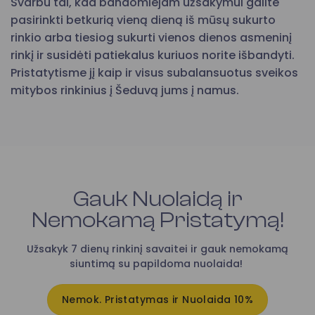
Svarbu tai, kad bandomiejam užsakymui galite
pasirinkti betkurią vieną dieną iš mūsų sukurto
rinkio arba tiesiog sukurti vienos dienos asmeninį
rinkį ir susidėti patiekalus kuriuos norite išbandyti.
Pristatytisme jį kaip ir visus subalansuotus sveikos
mitybos rinkinius į Šeduvą jums į namus.
Gauk Nuolaidą ir
Nemokamą Pristatymą!
Užsakyk 7 dienų rinkinį savaitei ir gauk nemokamą
siuntimą su papildoma nuolaida!
Nemok. Pristatymas ir Nuolaida 10%