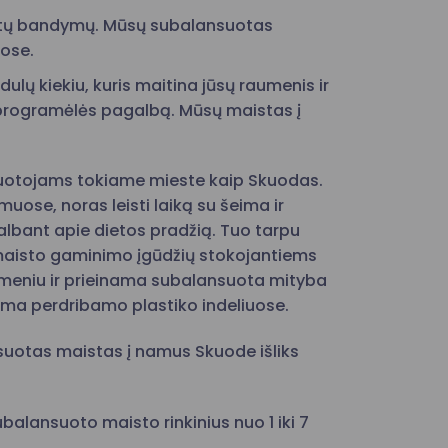
ceptų bandymų. Mūsų subalansuotas
ose.
ulų kiekiu, kuris maitina jūsų raumenis ir
 programėlės pagalbą. Mūsų maistas į
uotojams tokiame mieste kaip Skuodas.
uose, noras leisti laiką su šeima ir
albant apie dietos pradžią. Tuo tarpu
 maisto gaminimo įgūdžių stokojantiems
sų meniu ir prieinama subalansuota mityba
iama perdribamo plastiko indeliuose.
suotas maistas į namus Skuode išliks
lansuoto maisto rinkinius nuo 1 iki 7