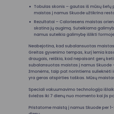
Tobulas skonis – gautas iš mūsų šefų p
maistas į namus Skuode užtikrina rest
Rezultatai – Caloriesens maistas orientu
skatina jų augimą. Suteikiama galimyb
namus suteikia galimybę išlikti formoj
Neabejotina, kad subalansuotas maistas
Greitas gyvenimo tempas, kurį lemia kasdie
draugais, reiškia, kad nepaisant gerų ke
subalansuotas maistas į namus Skuode – 
žmonėms, taip pat norintiems sulieknėti i
yra geras atspirties taškas. Mūsų maista
Speciali vakuumavimo technologija išlaik
šviežas iki 7 dienų nuo momento kai jis pa
Pristatome maistą į namus Skuode per 1-
dienų.