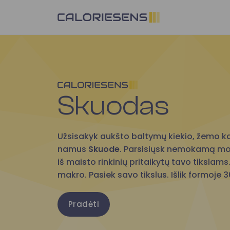
Skip
to
content
Skuodas
Užsisakyk aukšto baltymų kiekio, žemo k
namus
Skuode
. Parsisiųsk nemokamą mob
iš maisto rinkinių pritaikytų tavo tikslams.
makro. Pasiek savo tikslus. Išlik formoje 
Pradėti