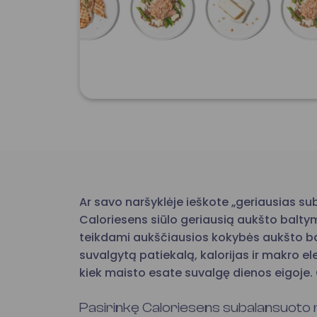
Ar savo naršyklėje ieškote „geriausias 
Caloriesens siūlo geriausią aukšto balt
teikdami aukščiausios kokybės aukšto ba
suvalgytą patiekalą, kalorijas ir makro 
kiek maisto esate suvalgę dienos eigoje. 
Pasirinkę Caloriesens subalansuoto 