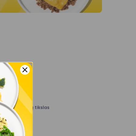
ienos kalorijų tikslas