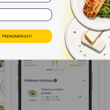
Sukurk Savo Rinkinį
Skaityti Daugiau
PRENUMERUOTI