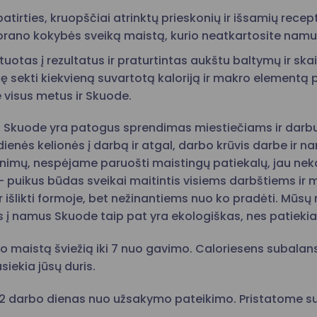
atirties, kruopščiai atrinktų prieskonių ir išsamių re
orano kokybės sveiką maistą, kurio neatkartosite namu
otas į rezultatus ir praturtintas aukštu baltymų ir skaid
ę sekti kiekvieną suvartotą kaloriją ir makro elementą
e visus metus ir Skuode.
 Skuode yra patogus sprendimas miestiečiams ir darb
nės kelionės į darbą ir atgal, darbo krūvis darbe ir nam
tinimų, nespėjame paruošti maistingų patiekalų, jau nek
puikus būdas sveikai maitintis visiems darbštiems ir
r išlikti formoje, bet nežinantiems nuo ko pradėti. Mū
s į namus Skuode taip pat yra ekologiškas, nes patiek
o maistą šviežią iki 7 nuo gavimo. Caloriesens subalan
siekia jūsų duris.
2 darbo dienas nuo užsakymo pateikimo. Pristatome suba