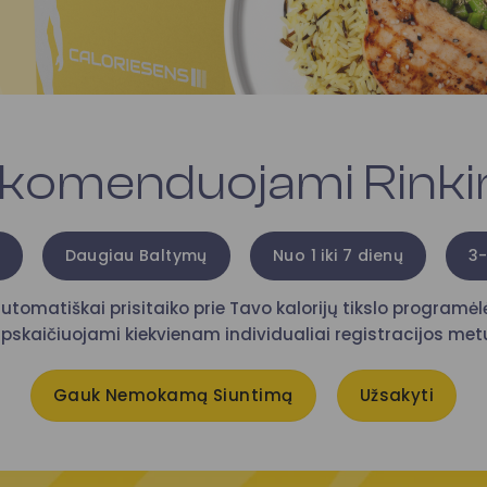
komenduojami Rinkin
Daugiau Baltymų
Nuo 1 iki 7 dienų
3-
utomatiškai prisitaiko prie Tavo kalorijų tikslo programėlėj
pskaičiuojami kiekvienam individualiai registracijos met
Gauk Nemokamą Siuntimą
Užsakyti