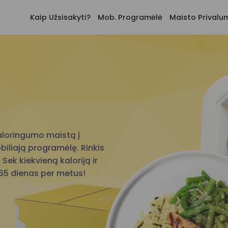
Kaip Užsisakyti?
Mob. Programėlė
Maisto Privalu
aloringumo maistą į
iliają programėlę. Rinkis
 Sek kiekvieną kaloriją ir
365 dienas per metus!