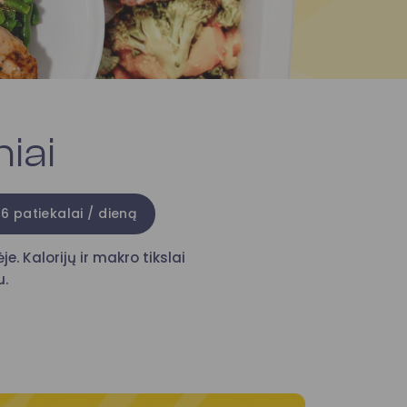
iai
6 patiekalai / dieną
e. Kalorijų ir makro tikslai
u.