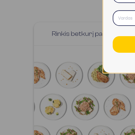
Rinkis betkurį patiekalą