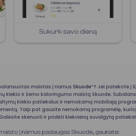
Sukurk savo dieną
subalansuotas maistas į namus
Skuode
“? Jei patekote į š
ymų kiekio ir žemo kaloringumo maistą Skuode. Subalans
ltymų kiekio patiekalus ir nemokamą mobiliają program
elementą. Taip pat gausite nemokamą programėlę, kurioje
Galėsite skenuoti ir pridėti kiekvieną suvalgytą patieka
maisto į namus paslaugas Skuode, gaunate: