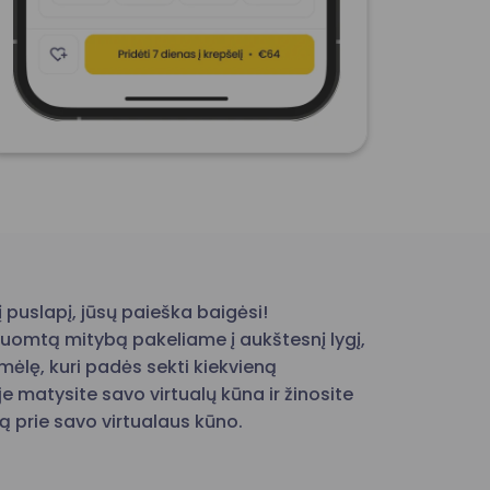
į puslapį, jūsų paieška baigėsi!
uomtą mitybą pakeliame į aukštesnį lygį,
ėlę, kuri padės sekti kiekvieną
 matysite savo virtualų kūna ir žinosite
lą prie savo virtualaus kūno.