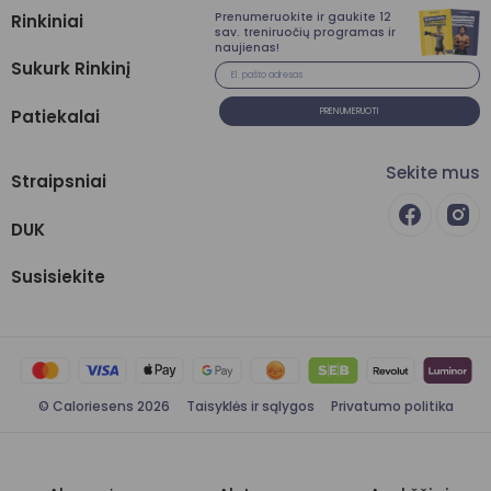
Prenumeruokite ir gaukite 12
Rinkiniai
sav. treniruočių programas ir
naujienas!
Sukurk Rinkinį
Patiekalai
PRENUMERUOTI
Sekite mus
Straipsniai
DUK
Susisiekite
© Caloriesens 2026
Taisyklės ir sąlygos
Privatumo politika