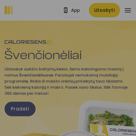
Skip
Užsakyti
to
content
Švenčionėliai
Užsisakyk aukšto baltymų kiekio, žemo kaloringumo maistą į
namus
Švenčionėliuose
. Parsisiųsk nemokamą mobiliają
programėlę. Rinkis iš maisto rinkinių pritaikytų tavo tikslams.
Sek kiekvieną kaloriją ir makro. Pasiek savo tikslus. Išlik formoje
365 dienas per metus!
Pradėti