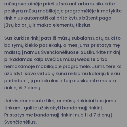
mūsų svetainėje prieš užsakant arba susikurkite
paskyrą mūsų mobiliojoje programėlėje ir matykite
rinkinius automatiškai pritaikytus būtent pagal
jūsų kalorijų ir makro elementų tikslus.
Susikurkite rinkį pats iš mūsų subalansuotų aukšto
baltymų kiekio patiekalų, o mes jums pristatysimę
maistą į namus Švenčionėliuose. Susikurkite rinkinį
pirkadamas kaip svečias mūsų website arba
nemokamoje mobiliojoje programėlė. Jums tereiks
užpildyti savo virtualų kūna reikiamu kalorijų kiekiu
pridedant į jį patiekalus ir taip susikursite maisto
rinkinį iš 7 dienų.
Jei vis dar nesate tikri, ar mūsų rinkiniai bus jums
tinkami, galite užsisakyti bandomąjį rinkinį.
Pristatysime bandomajį rinkini nuo 1 iki 7 dienų į
Švenčionėlius.