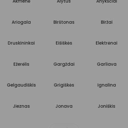
Akmenė
Alytus
Anykščiai
Ariogala
Birštonas
Biržai
Druskininkai
Eišiškės
Elektrėnai
Ežerėlis
Gargždai
Garliava
Gelgaudiškis
Grigiškės
Ignalina
Jieznas
Jonava
Joniškis