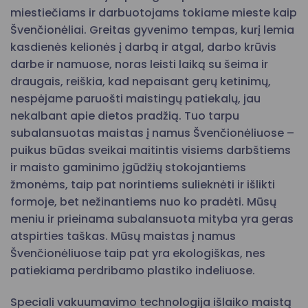
miestiečiams ir darbuotojams tokiame mieste kaip
Švenčionėliai. Greitas gyvenimo tempas, kurį lemia
kasdienės kelionės į darbą ir atgal, darbo krūvis
darbe ir namuose, noras leisti laiką su šeima ir
draugais, reiškia, kad nepaisant gerų ketinimų,
nespėjame paruošti maistingų patiekalų, jau
nekalbant apie dietos pradžią. Tuo tarpu
subalansuotas maistas į namus Švenčionėliuose –
puikus būdas sveikai maitintis visiems darbštiems
ir maisto gaminimo įgūdžių stokojantiems
žmonėms, taip pat norintiems sulieknėti ir išlikti
formoje, bet nežinantiems nuo ko pradėti. Mūsų
meniu ir prieinama subalansuota mityba yra geras
atspirties taškas. Mūsų maistas į namus
Švenčionėliuose taip pat yra ekologiškas, nes
patiekiama perdribamo plastiko indeliuose.
Speciali vakuumavimo technologija išlaiko maistą