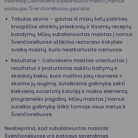
Pasirinkę Caloriesens subalansuoto maisto į namus
paslaugas Švenčionėliuose, gaunate:
Tobulas skonis – gautas iš mūsų šefų patirties,
kruopščiai atrinktų prieskonių ir išsamių receptų
bandymų. Mūsų subalansuotas maistas į namus
Švenčionėliuose užtikrina restorano kokybės
sveiką maistą, kurio neatkartosite namuose.
Rezultatai – Caloriesens maistas orientuotas į
rezultatus ir praturtintas aukštu baltymų ir
skaidulų kiekiu, kuris maitina jūsų raumenis ir
skatina jų augimą. Suteikiama galimybę sekti
kiekvieną suvartotą kaloriją ir makro elementą
programėlės pagalbą. Mūsų maistas į namus
suteikia galimybę išlikti formoje visus metus ir
Švenčionėliuose.
Neabejotina, kad subalansuotas maistas
Švenčionėliuose yra patogus sprendimas