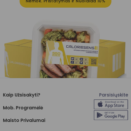
Nemok. Pristatymas ir Nuolaida 10%
Kaip Užsisakyti?
Parsisiųskite
Mob. Programėlė
Maisto Privalumai