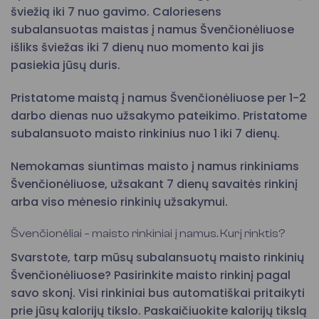
šviežią iki 7 nuo gavimo. Caloriesens
subalansuotas maistas į namus Švenčionėliuose
išliks šviežas iki 7 dienų nuo momento kai jis
pasiekia jūsų duris.
Pristatome maistą į namus Švenčionėliuose per 1-2
darbo dienas nuo užsakymo pateikimo. Pristatome
subalansuoto maisto rinkinius nuo 1 iki 7 dienų.
Nemokamas siuntimas maisto į namus rinkiniams
Švenčionėliuose, užsakant 7 dienų savaitės rinkinį
arba viso mėnesio rinkinių užsakymui.
Švenčionėliai – maisto rinkiniai į namus. Kurį rinktis?
Svarstote, tarp mūsų subalansuotų maisto rinkinių
Švenčionėliuose? Pasirinkite maisto rinkinį pagal
savo skonį. Visi rinkiniai bus automatiškai pritaikyti
prie jūsų kalorijų tikslo. Paskaičiuokite kalorijų tikslą