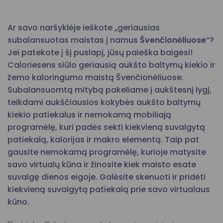
Ar savo naršyklėje ieškote „geriausias
subalansuotas maistas į namus
Švenčionėliuose
“?
Jei patekote į šį puslapį, jūsų paieška baigėsi!
Caloriesens siūlo geriausią aukšto baltymų kiekio ir
žemo kaloringumo maistą Švenčionėliuose.
Subalansuomtą mitybą pakeliame į aukštesnį lygį,
teikdami aukščiausios kokybės aukšto baltymų
kiekio patiekalus ir nemokamą mobiliają
programėlę, kuri padės sekti kiekvieną suvalgytą
patiekalą, kalorijas ir makro elementą. Taip pat
gausite nemokamą programėlę, kurioje matysite
savo virtualų kūna ir žinosite kiek maisto esate
suvalgę dienos eigoje. Galėsite skenuoti ir pridėti
kiekvieną suvalgytą patiekalą prie savo virtualaus
kūno.