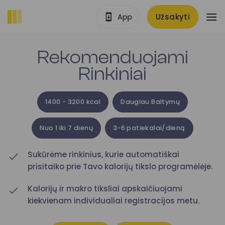
Skip
Užsakyti
to
content
Rekomenduojami
Rinkiniai
1400 - 3200 kcal
Daugiau Baltymų
Nuo 1 iki 7 dienų
3-6 patiekalai/dieną
Sukūrėme rinkinius, kurie automatiškai
prisitaiko prie Tavo kalorijų tikslo programėlėje.
Kalorijų ir makro tiksliai apskaičiuojami
kiekvienam individualiai registracijos metu.