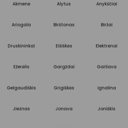
Akmenė
Alytus
Anykščiai
Ariogala
Birštonas
Biržai
Druskininkai
Eišiškės
Elektrėnai
Ežerėlis
Gargždai
Garliava
Gelgaudiškis
Grigiškės
Ignalina
Jieznas
Jonava
Joniškis