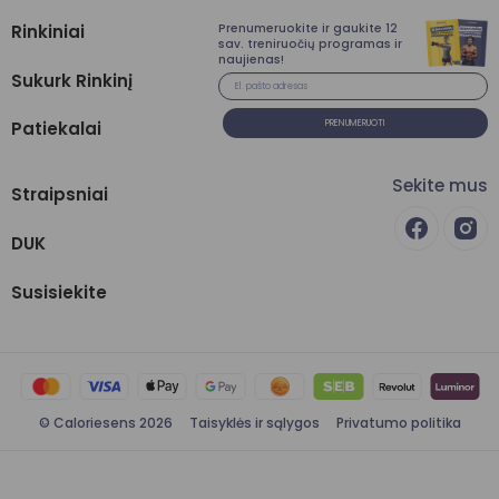
Prenumeruokite ir gaukite 12
Rinkiniai
sav. treniruočių programas ir
naujienas!
Sukurk Rinkinį
Patiekalai
PRENUMERUOTI
Sekite mus
Straipsniai
DUK
Susisiekite
© Caloriesens 2026
Taisyklės ir sąlygos
Privatumo politika