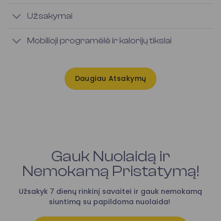
Užsakymai
Mobilioji programėlė ir kalorijų tikslai
Daugiau Atsakymų
Gauk Nuolaidą ir
Nemokamą Pristatymą!
Užsakyk 7 dienų rinkinį savaitei ir gauk nemokamą
siuntimą su papildoma nuolaida!