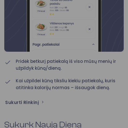
Pridėk betkurį patiekalą iš viso mūsų menių ir
užpildyk kūną/dieną.
Kai užpildei kūną tiksliu kiekiu patiekalų, kuris
atitinka kalorijų normas – išsaugok dieną.
Sukurti Rinkinį
Sukurk Naują Dieną