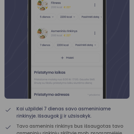
Kai užpildei 7 dienas savo asmeniniame
rinkinyje. Išsaugok jį ir užsisakyk.
Tavo asmeninis rinkinys bus išsaugotas tavo
asmeninių rinkinių skiltyje mob. programėlėje.