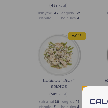
499
kcal
Baltymai
42 ·
Angliav.
52
Riebalai
13 ·
Skaidulos
4
€9.18
Lašišos "Dijon"
B
salotos
509
kcal
Baltymai
38 ·
Angliav.
17
Riebalai
31 ·
Skaidulos
4