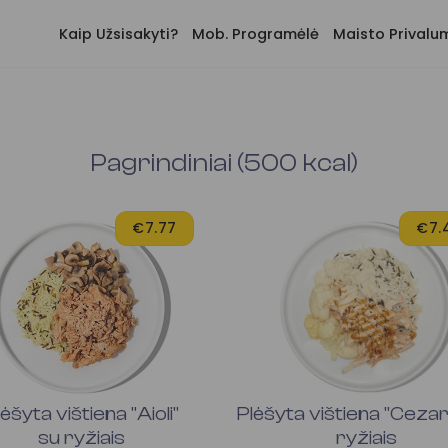
Kaip Užsisakyti?
Mob. Programėlė
Maisto Privalu
Pagrindiniai (500 kcal)
€7.77
€7.
lėšyta vištiena "Aioli"
Plėšyta vištiena "Cezar
su ryžiais
ryžiais