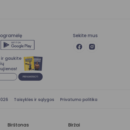
programėlę
Sekite mus
ir gaukite
ių
ujienas!
PRENUMERUOTI
s 2026
Taisyklės ir sąlygos
Privatumo politika
Birštonas
Biržai