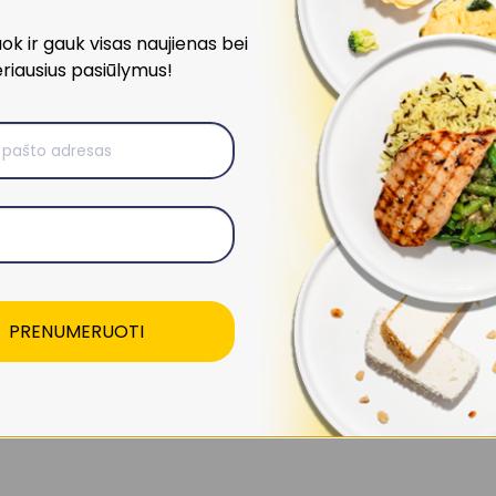
k ir gauk visas naujienas bei
riausius pasiūlymus!
€7.49
Tortilija su
vištiena
PRENUMERUOTI
496
kcal
Baltymai
42 ·
Angliav.
39
Riebalai
17 ·
Skaidulos
14