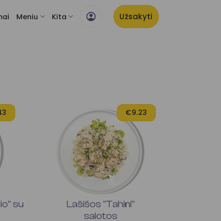
Užsakyti
mai
Meniu
Kita
43
€9.23
io" su
Lašišos "Tahini"
salotos