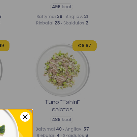
496
kcal
3
Baltymai
39 ·
Angliav.
21
3
Riebalai
28 ·
Skaidulos
2
99
€8.87
Tuno "Tahini"
salotos
489
kcal
6
Baltymai
40 ·
Angliav.
57
7
Riebalai
14 ·
Skaidulos
6