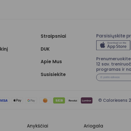
Parsisiųskite 
Straipsniai
kinį
DUK
Prenumeruokite 
Apie Mus
12 sav. treniruoč
programas ir na
Susisiekite
© Caloriesen
Anykščiai
Ariogala