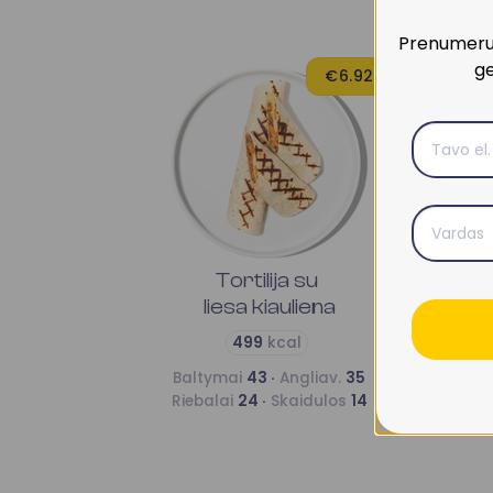
Prenumeruo
ge
€6.92
Tortilija su
liesa kiauliena
499
kcal
Baltymai
43 ·
Angliav.
35
Riebalai
24 ·
Skaidulos
14