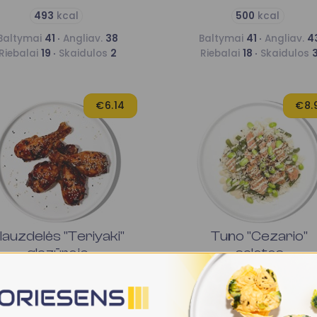
493
kcal
500
kcal
Baltymai
41 ·
Angliav.
38
Baltymai
41 ·
Angliav.
4
Riebalai
19 ·
Skaidulos
2
Riebalai
18 ·
Skaidulos
€6.14
€8.
lauzdelės "Teriyaki"
Tuno "Cezario"
glazūroje
salotos
501
kcal
498
kcal
Baltymai
49 ·
Angliav.
7
Baltymai
42 ·
Angliav.
5
Riebalai
30 ·
Skaidulos
0
Riebalai
13 ·
Skaidulos