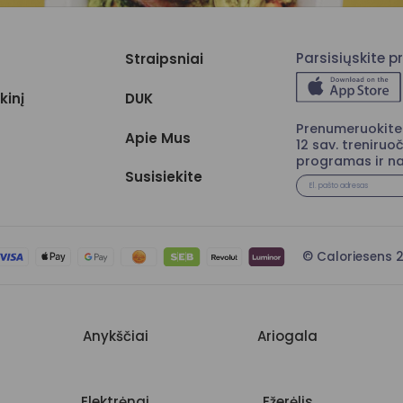
Parsisiųskite 
Straipsniai
kinį
DUK
Prenumeruokite 
Apie Mus
12 sav. treniruoč
programas ir na
Susisiekite
© Caloriesen
Anykščiai
Ariogala
Elektrėnai
Ežerėlis