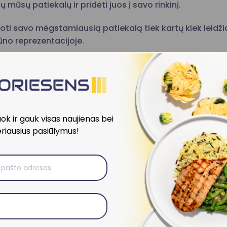
isų mūsų patiekalų ir pridėti juos į savo rinkinį.
ti savo mėgstamiausią patiekalą tiek kartų kiek leidžia
kūno reprezentacijoje.
Sukurti Savo Rinkinį
k ir gauk visas naujienas bei
riausius pasiūlymus!