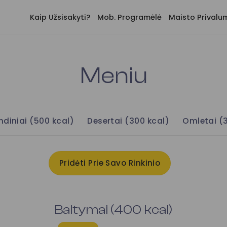
Kaip Užsisakyti?
Mob. Programėlė
Maisto Privalu
Meniu
ndiniai (500 kcal)
Desertai (300 kcal)
Omletai (
Pridėti Prie Savo Rinkinio
Baltymai (400 kcal)