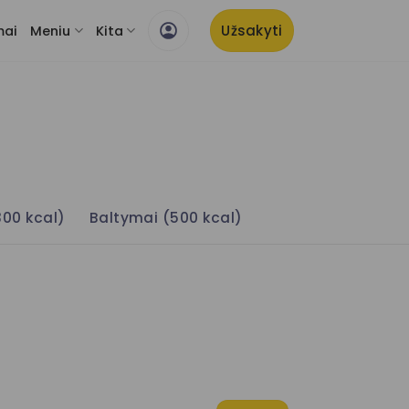
Užsakyti
mai
Meniu
Kita
300 kcal)
Baltymai (500 kcal)