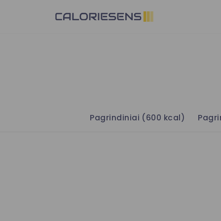
Skip
to
content
Pagrindiniai (600 kcal)
Pagri