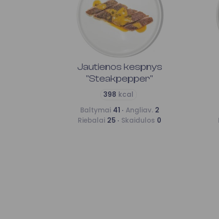
Jautienos kespnys
"Steakpepper"
398
kcal
Baltymai
41 ·
Angliav.
2
Riebalai
25 ·
Skaidulos
0