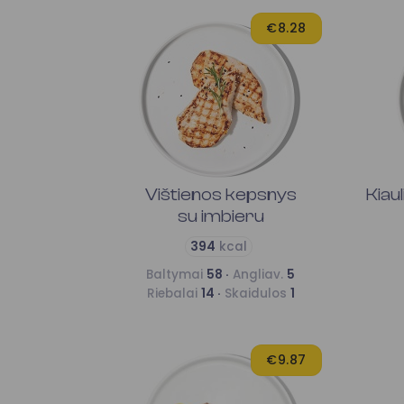
€8.28
Vištienos kepsnys
Kiau
su imbieru
394
kcal
Baltymai
58 ·
Angliav.
5
Riebalai
14 ·
Skaidulos
1
€9.87