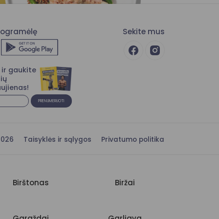
programėlę
Sekite mus
ir gaukite
ių
ujienas!
PRENUMERUOTI
s 2026
Taisyklės ir sąlygos
Privatumo politika
Birštonas
Biržai
Gargždai
Garliava