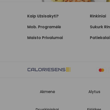
Kaip Užsisakyti?
Rinkiniai
Mob. Programėlė
Sukurk Rin
Maisto Privalumai
Patiekalai
Akmenė
Alytus
Druskininkai
Eišiškės