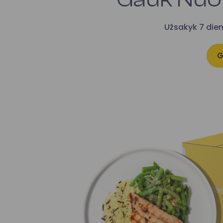
Užsakyk 7 die
G