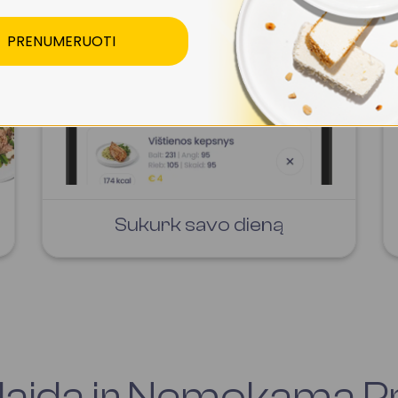
PRENUMERUOTI
Sukurk savo dieną
aidą ir Nemokamą P