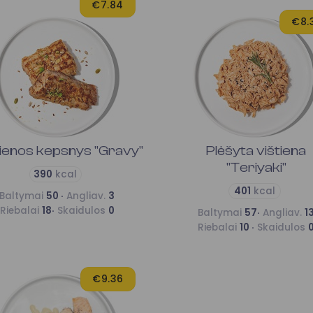
€7.84
€8.
lienos kepsnys "Gravy"
Plėšyta vištiena
"Teriyaki"
390
kcal
401
kcal
Baltymai
50 ·
Angliav.
3
Riebalai
18·
Skaidulos
0
Baltymai
57·
Angliav.
1
Riebalai
10 ·
Skaidulos
€9.36