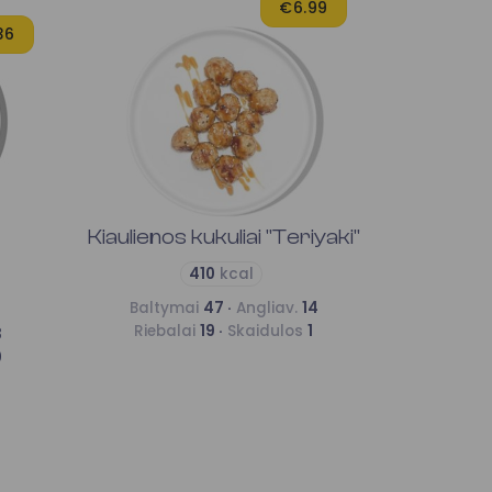
€6.99
36
Kiaulienos kukuliai "Teriyaki"
410
kcal
Baltymai
47 ·
Angliav.
14
Riebalai
19 ·
Skaidulos
1
3
0