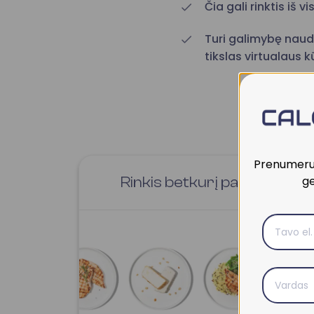
Čia gali rinktis iš v
Turi galimybę naudo
tikslas virtualaus 
Prenumeruo
ge
Rinkis betkurį patiekalą