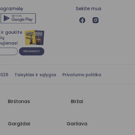
programėlę
Sekite mus
ir gaukite
ių
ujienas!
PRENUMERUOTI
s 2026
Taisyklės ir sąlygos
Privatumo politika
Birštonas
Biržai
Gargždai
Garliava