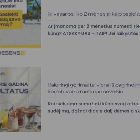
Iki vasaros liko 2 mėnesiai: kaip pasie
Ar įmanoma per 2 mėnesius numesti rieba
kūną? ATSAKYMAS – TAIP! Jei laikysitės 3
Kaloringi gėrimai tai viena iš pagrind
kodėl svorio metimas neveikia
Kai siekiama sumažinti kūno svorį arba i
sudėjimą, dažnai didelę dalį dėmesio ski