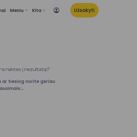
Užsakyti
mai
Meniu
Kita
a raktas į rezultatą?
 ar tiesiog norite geriau
ausimais:...