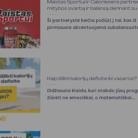
Maistas Sportui ir Caloriesens partner
mitybos svarbą ir balansą derinant su
Ši partnerystė keičia požiūrį į tai, kas iš
pirmiausia akcentuojama subalansuota.
Kaip išlikti kalorijų deficite iki vasaros?
Didžiausia klaida, kuri stabdo jūsų progr
žiūrėti ne emociškai, o matematiškai....