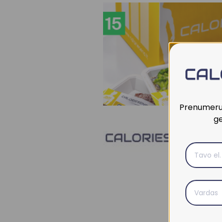
Prenumeruo
ge