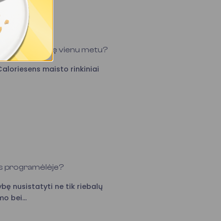
ti raumenų masę vienu metu?
aloriesens maisto rinkiniai
ens programėlėje?
ę nusistatyti ne tik riebalų
o bei...