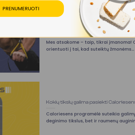
PRENUMERUOTI
Ar įmanoma deginti riebalus ir augin
Mes atsakome – taip, tikrai įmanoma! C
orientuoti į tai, kad suteiktų žmonėms...
Kokių tikslų galima pasiekti Calories
Caloriesens programėlė suteikia galimyb
deginimo tikslus, bet ir raumenų auginim