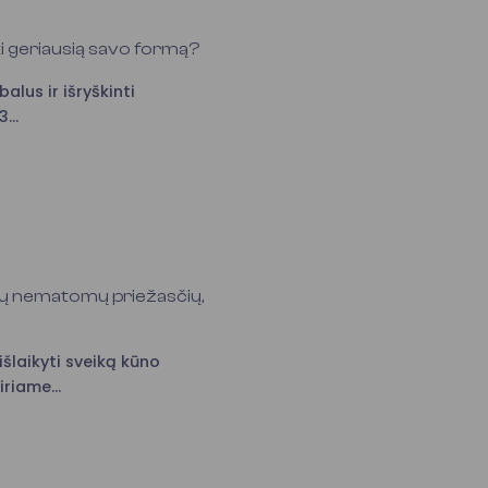
kti geriausią savo formą?
lus ir išryškinti
...
inių nematomų priežasčių,
šlaikyti sveiką kūno
riame...