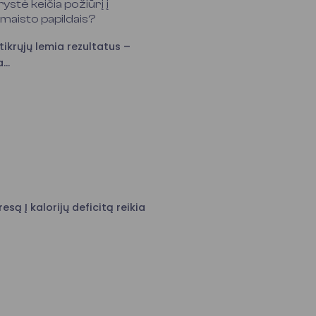
ystė keičia požiūrį į
 maisto papildais?
 tikrųjų lemia rezultatus –
..
esą Į kalorijų deficitą reikia