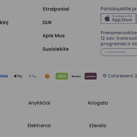
Parsisiųskite 
Straipsniai
kinį
DUK
Prenumeruokite 
Apie Mus
12 sav. treniruoč
programas ir na
Susisiekite
© Caloriesen
Anykščiai
Ariogala
Elektrėnai
Ežerėlis