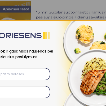
15 min: Subalansuoto maisto į namus na
paslauga siūlo pilnos 7 dienų savaitė
visoje Lietuvoje
Apie mus rašo 15 min: Subalansuoto ma
Lietuvoje: nauja paslauga siūlo pilnos...
k ir gauk visas naujienas bei
riausius pasiūlymus!
Kaip išsirinkti geriausią subalansuoto
Lietuvoje?
Kaip išsirinkti geriausią subalansuotos
Subalansuotos mitybos paslaugos sparč
vis...