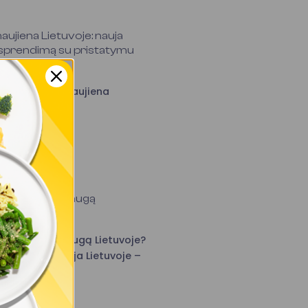
ujiena Lietuvoje: nauja
s sprendimą su pristatymu
isto į namus naujiena
s mitybos paslaugą
 mitybos paslaugą Lietuvoje?
iai populiarėja Lietuvoje –