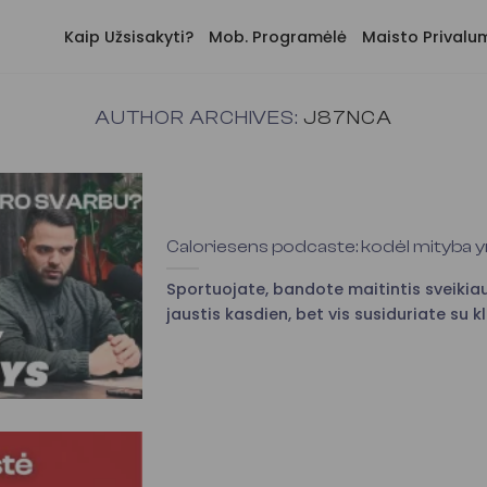
Kaip Užsisakyti?
Mob. Programėlė
Maisto Privalu
AUTHOR ARCHIVES:
J87NCA
Caloriesens podcaste: kodėl mityba yr
Sportuojate, bandote maitintis sveikiau
jaustis kasdien, bet vis susiduriate su kl