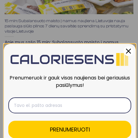
15 min: Subalansuoto maisto į namus naujiena Lietuvoje: nauja
paslauga siūlo pilnos 7 dienų savaitės sprendimą su pristatymu
visoje Lietuvoje
Apie mus rašo 15 min: Subalansuoto maisto į namus
naujiena Lietuvoje: nauja paslauga siūlo pilnos...
Prenumeruok ir gauk visas naujienas bei geriausius
pasiūlymus!
PRENUMERUOTI