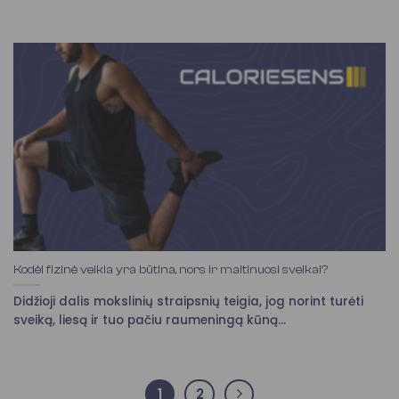
Kodėl fizinė veikla yra būtina, nors ir maitinuosi sveikai?
Didžioji dalis mokslinių straipsnių teigia, jog norint turėti
sveiką, liesą ir tuo pačiu raumeningą kūną...
1
2