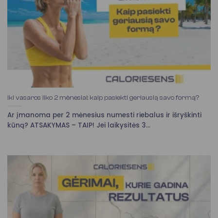
Iki vasaros liko 2 mėnesiai: kaip pasiekti geriausią savo formą?
Ar įmanoma per 2 mėnesius numesti riebalus ir išryškinti
kūną? ATSAKYMAS – TAIP! Jei laikysitės 3...