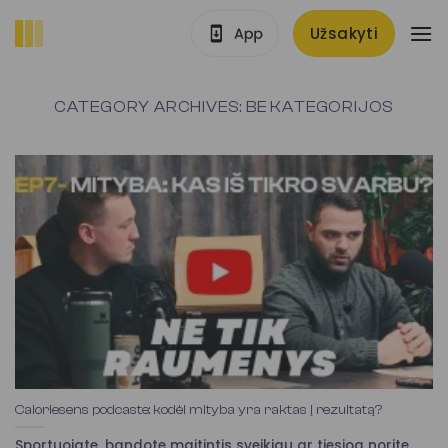
Skip
Užsakyti
to
content
CATEGORY ARCHIVES:
BE KATEGORIJOS
Caloriesens podcaste: kodėl mityba yra raktas į rezultatą?
Sportuojate, bandote maitintis sveikiau ar tiesiog norite