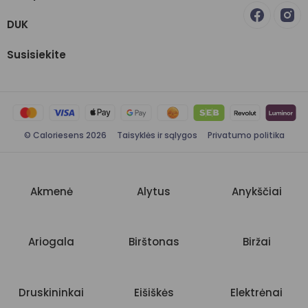
DUK
Susisiekite
© Caloriesens 2026
Taisyklės ir sąlygos
Privatumo politika
Akmenė
Alytus
Anykščiai
Ariogala
Birštonas
Biržai
Druskininkai
Eišiškės
Elektrėnai