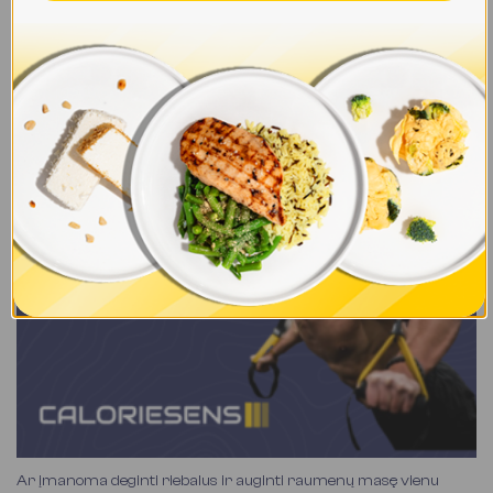
Kaip išsirinkti geriausią subalansuotos mitybos paslaugą
Lietuvoje?
Kaip išsirinkti geriausią subalansuotos mitybos paslaugą
Lietuvoje? Subalansuotos mitybos paslaugos sparčiai
populiarėja Lietuvoje – vis...
Ar įmanoma deginti riebalus ir auginti raumenų masę vienu