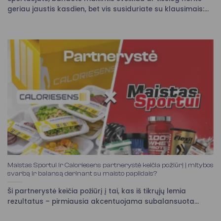
geriau jaustis kasdien, bet vis susiduriate su klausimais:...
Maistas Sportui ir Caloriesens partnerystė keičia požiūrį į mitybos
svarbą ir balansą derinant su maisto papildais?
Ši partnerystė keičia požiūrį į tai, kas iš tikrųjų lemia
rezultatus – pirmiausia akcentuojama subalansuota...