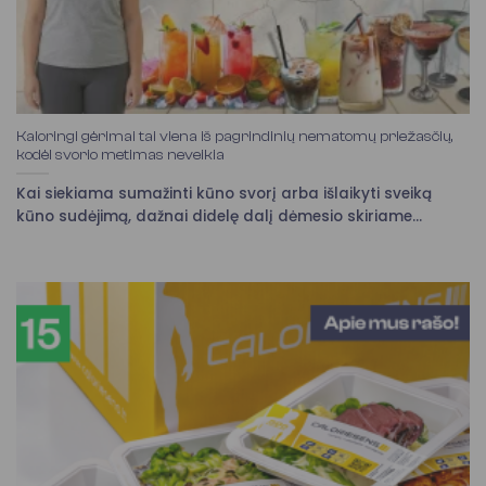
Kaloringi gėrimai tai viena iš pagrindinių nematomų priežasčių,
kodėl svorio metimas neveikia
Kai siekiama sumažinti kūno svorį arba išlaikyti sveiką
kūno sudėjimą, dažnai didelę dalį dėmesio skiriame...