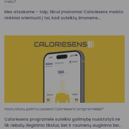
metu?
Mes atsakome – taip, tikrai įmanoma! Caloriesens maisto
rinkiniai orientuoti į tai, kad suteiktų žmonėms...
Kokių tikslų galima pasiekti Caloriesens programėlėje?
Caloriesens programėlė suteikia galimybę nusistatyti ne
tik riebalų deginimo tikslus, bet ir raumenų auginimo bei...